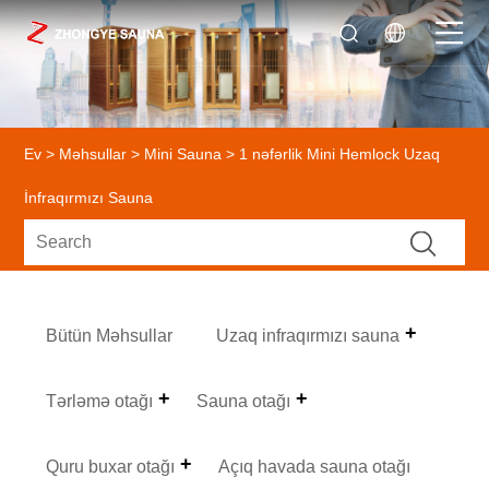
Ev
>
Məhsullar
>
Mini Sauna
> 1 nəfərlik Mini Hemlock Uzaq
İnfraqırmızı Sauna
Bütün Məhsullar
Uzaq infraqırmızı sauna
Tərləmə otağı
Sauna otağı
Quru buxar otağı
Açıq havada sauna otağı