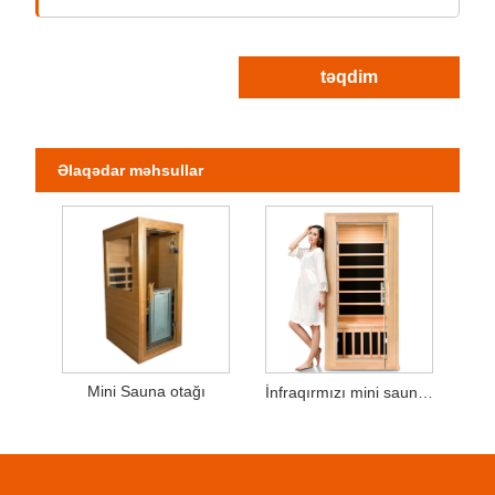
təqdim
Əlaqədar məhsullar
Mini Sauna otağı
İnfraqırmızı mini sauna otağı