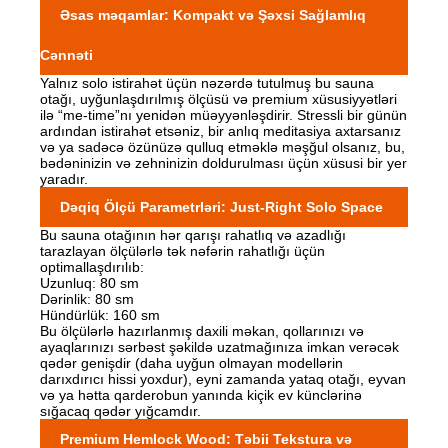
Əsas məqamlar: Kompakt və Şəxsi Sağlamlıq
Cənnəti
Yalnız solo istirahət üçün nəzərdə tutulmuş bu sauna
otağı, uyğunlaşdırılmış ölçüsü və premium xüsusiyyətləri
ilə “me-time”nı yenidən müəyyənləşdirir. Stressli bir günün
ardından istirahət etsəniz, bir anlıq meditasiya axtarsanız
və ya sadəcə özünüzə qulluq etməklə məşğul olsanız, bu,
bədəninizin və zehninizin doldurulması üçün xüsusi bir yer
yaradır.
Dəqiq Ölçü Parametrləri: Just-Right Solo Space
Bu sauna otağının hər qarışı rahatlıq və azadlığı
tarazlayan ölçülərlə tək nəfərin rahatlığı üçün
optimallaşdırılıb:
Uzunluq: 80 sm
Dərinlik: 80 sm
Hündürlük: 160 sm
Bu ölçülərlə hazırlanmış daxili məkan, qollarınızı və
ayaqlarınızı sərbəst şəkildə uzatmağınıza imkan verəcək
qədər genişdir (daha uyğun olmayan modellərin
darıxdırıcı hissi yoxdur), eyni zamanda yataq otağı, eyvan
və ya hətta qarderobun yanında kiçik ev künclərinə
sığacaq qədər yığcamdır.
Premium Hemlock Wood: Təbii Tekstura və