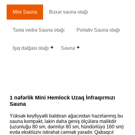
Mini Sauna
Buxar sauna otağı
Taxta vedrə Sauna otağı
Portativ Sauna otağı
İşıq dalğası otağı
Sauna
1 nəfərlik Mini Hemlock Uzaq İnfraqırmızı
Sauna
Yüksək keyfiyyətli baldıran ağacından hazırlanmış bu
sauna kompakt, lakin daha geniş ölçülərə malikdir
(uzunluğu 80 sm, dərinliyi 80 sm, hündürlüyü 160 sm)
evdə eksklüziv istirahət cənnəti yaradır. Qabaqcıl