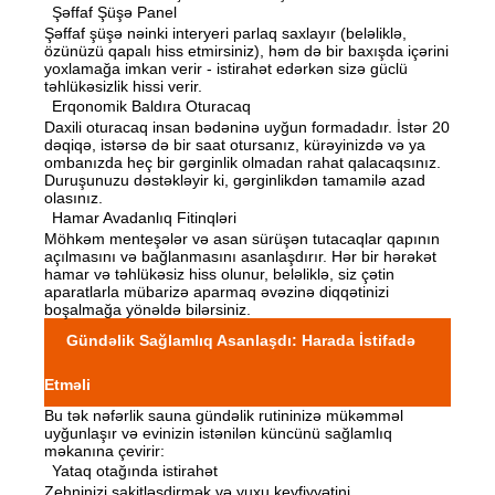
Şəffaf Şüşə Panel
Şəffaf şüşə nəinki interyeri parlaq saxlayır (beləliklə,
özünüzü qapalı hiss etmirsiniz), həm də bir baxışda içərini
yoxlamağa imkan verir - istirahət edərkən sizə güclü
təhlükəsizlik hissi verir.
Erqonomik Baldıra Oturacaq
Daxili oturacaq insan bədəninə uyğun formadadır. İstər 20
dəqiqə, istərsə də bir saat otursanız, kürəyinizdə və ya
ombanızda heç bir gərginlik olmadan rahat qalacaqsınız.
Duruşunuzu dəstəkləyir ki, gərginlikdən tamamilə azad
olasınız.
Hamar Avadanlıq Fitinqləri
Möhkəm menteşələr və asan sürüşən tutacaqlar qapının
açılmasını və bağlanmasını asanlaşdırır. Hər bir hərəkət
hamar və təhlükəsiz hiss olunur, beləliklə, siz çətin
aparatlarla mübarizə aparmaq əvəzinə diqqətinizi
boşalmağa yönəldə bilərsiniz.
Gündəlik Sağlamlıq Asanlaşdı: Harada İstifadə
Etməli
Bu tək nəfərlik sauna gündəlik rutininizə mükəmməl
uyğunlaşır və evinizin istənilən küncünü sağlamlıq
məkanına çevirir:
Yataq otağında istirahət
Zehninizi sakitləşdirmək və yuxu keyfiyyətini