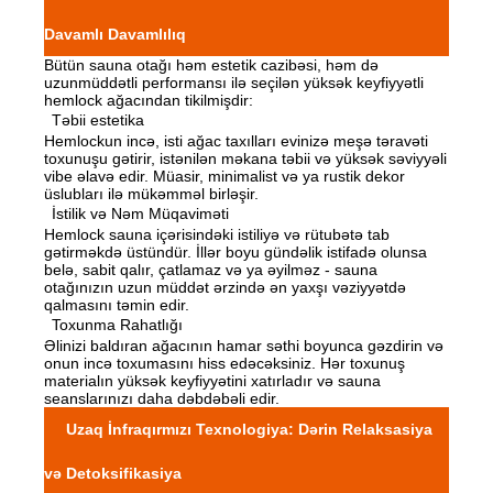
Davamlı Davamlılıq
Bütün sauna otağı həm estetik cazibəsi, həm də
uzunmüddətli performansı ilə seçilən yüksək keyfiyyətli
hemlock ağacından tikilmişdir:
Təbii estetika
Hemlockun incə, isti ağac taxılları evinizə meşə təravəti
toxunuşu gətirir, istənilən məkana təbii və yüksək səviyyəli
vibe əlavə edir. Müasir, minimalist və ya rustik dekor
üslubları ilə mükəmməl birləşir.
İstilik və Nəm Müqaviməti
Hemlock sauna içərisindəki istiliyə və rütubətə tab
gətirməkdə üstündür. İllər boyu gündəlik istifadə olunsa
belə, sabit qalır, çatlamaz və ya əyilməz - sauna
otağınızın uzun müddət ərzində ən yaxşı vəziyyətdə
qalmasını təmin edir.
Toxunma Rahatlığı
Əlinizi baldıran ağacının hamar səthi boyunca gəzdirin və
onun incə toxumasını hiss edəcəksiniz. Hər toxunuş
materialın yüksək keyfiyyətini xatırladır və sauna
seanslarınızı daha dəbdəbəli edir.
Uzaq İnfraqırmızı Texnologiya: Dərin Relaksasiya
və Detoksifikasiya