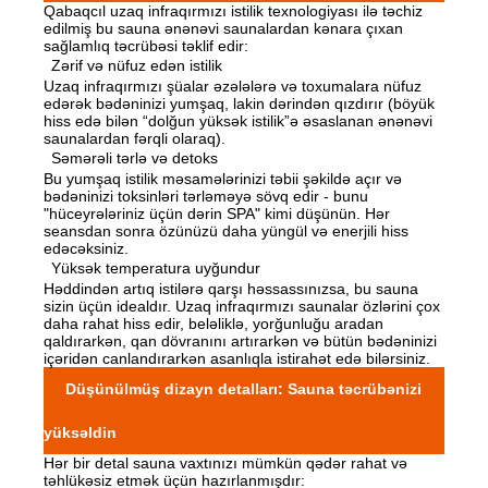
Qabaqcıl uzaq infraqırmızı istilik texnologiyası ilə təchiz
edilmiş bu sauna ənənəvi saunalardan kənara çıxan
sağlamlıq təcrübəsi təklif edir:
Zərif və nüfuz edən istilik
Uzaq infraqırmızı şüalar əzələlərə və toxumalara nüfuz
edərək bədəninizi yumşaq, lakin dərindən qızdırır (böyük
hiss edə bilən “dolğun yüksək istilik”ə əsaslanan ənənəvi
saunalardan fərqli olaraq).
Səmərəli tərlə və detoks
Bu yumşaq istilik məsamələrinizi təbii şəkildə açır və
bədəninizi toksinləri tərləməyə sövq edir - bunu
"hüceyrələriniz üçün dərin SPA" kimi düşünün. Hər
seansdan sonra özünüzü daha yüngül və enerjili hiss
edəcəksiniz.
Yüksək temperatura uyğundur
Həddindən artıq istilərə qarşı həssassınızsa, bu sauna
sizin üçün idealdır. Uzaq infraqırmızı saunalar özlərini çox
daha rahat hiss edir, beləliklə, yorğunluğu aradan
qaldırarkən, qan dövranını artırarkən və bütün bədəninizi
içəridən canlandırarkən asanlıqla istirahət edə bilərsiniz.
Düşünülmüş dizayn detalları: Sauna təcrübənizi
yüksəldin
Hər bir detal sauna vaxtınızı mümkün qədər rahat və
təhlükəsiz etmək üçün hazırlanmışdır: