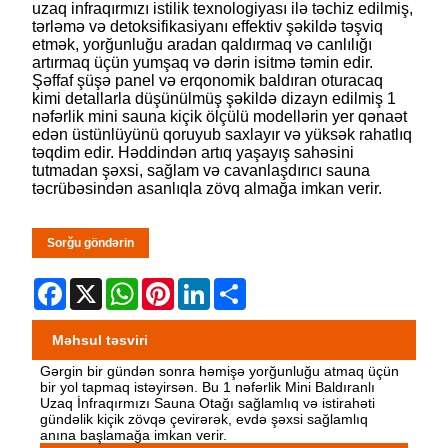
uzaq infraqırmızı istilik texnologiyası ilə təchiz edilmiş,
tərləmə və detoksifikasiyanı effektiv şəkildə təşviq
etmək, yorğunluğu aradan qaldırmaq və canlılığı
artırmaq üçün yumşaq və dərin isitmə təmin edir.
Şəffaf şüşə panel və erqonomik baldıran oturacaq
kimi detallarla düşünülmüş şəkildə dizayn edilmiş 1
nəfərlik mini sauna kiçik ölçülü modellərin yer qənaət
edən üstünlüyünü qoruyub saxlayır və yüksək rahatlıq
təqdim edir. Həddindən artıq yaşayış sahəsini
tutmadan şəxsi, sağlam və cavanlaşdırıcı sauna
təcrübəsindən asanlıqla zövq almağa imkan verir.
Sorğu göndərin
Facebook
X
WhatsApp
Pinterest
LinkedIn
Share
Məhsul təsviri
Gərgin bir gündən sonra həmişə yorğunluğu atmaq üçün
bir yol tapmaq istəyirsən. Bu 1 nəfərlik Mini Baldıranlı
Uzaq İnfraqırmızı Sauna Otağı sağlamlıq və istirahəti
gündəlik kiçik zövqə çevirərək, evdə şəxsi sağlamlıq
anına başlamağa imkan verir.