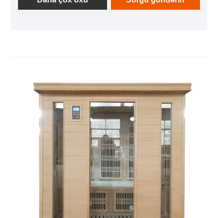
dizaynı, zavod səviyyəsində fərdiləşdirmə imkanları,
ABŞ standartlarına uyğunluq və konfiqurasiya
nəzarətçisi vasitəsilə qlobal istifadəçilərə “şəxsi
sağlamlıq sahəsi” üçün qabaqcıl həlli təqdim edən
1200×1000×1900 mm ölçüləri olan yeni xüsusi uzaq
infraqırmızı sauna otağını işə saldı.