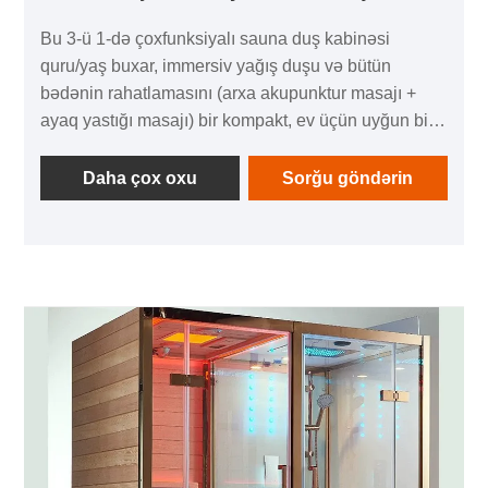
Bu 3-ü 1-də çoxfunksiyalı sauna duş kabinəsi
quru/yaş buxar, immersiv yağış duşu və bütün
bədənin rahatlamasını (arxa akupunktur masajı +
ayaq yastığı masajı) bir kompakt, ev üçün uyğun bir
bölmədə birləşdirir. Təkmilləşdirilmiş idarəetmə
paneli, sauna qızdırıcısı, təhlükəsizlik aksesuarları
Daha çox oxu
Sorğu göndərin
(partlamaya davamlı işıq, termometr) və erqonomik
detallar (yaş buxar oturacağı) ilə gündəlik həyatınıza
spa səviyyəli rahatlama təcrübəsi gətirir - sürətli
gündəlik relyef və ya həftə sonu dərin istirahət üçün
mükəmməldir.