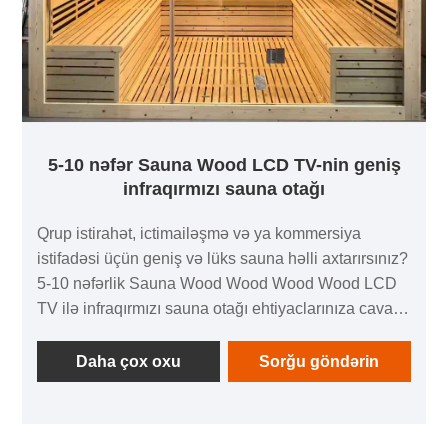
5-10 nəfər Sauna Wood LCD TV-nin geniş
infraqırmızı sauna otağı
Qrup istirahət, ictimailəşmə və ya kommersiya
istifadəsi üçün geniş və lüks sauna həlli axtarırsınız?
5-10 nəfərlik Sauna Wood Wood Wood Wood LCD
TV ilə infraqırmızı sauna otağı ehtiyaclarınıza cavab
vermək, mükafat materialları, qabaqcıl texnologiyalar
və insan mərkəzli dizaynı inteqrasiya etmək üçün
Daha çox oxu
Sorğu göndərin
uyğunlaşdırılır.