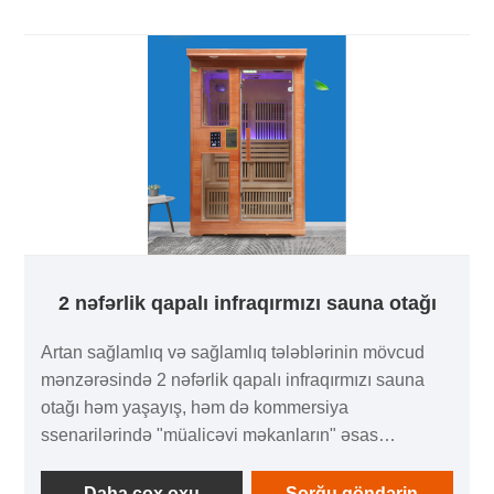
2 nəfərlik qapalı infraqırmızı sauna otağı
Artan sağlamlıq və sağlamlıq tələblərinin mövcud
mənzərəsində 2 nəfərlik qapalı infraqırmızı sauna
otağı həm yaşayış, həm də kommersiya
ssenarilərində "müalicəvi məkanların" əsas
daşıyıcısı kimi ortaya çıxdı. Mobil ev saunalarının
peşəkar təchizatçısı kimi Zhongye, dəqiq ölçü
Daha çox oxu
Sorğu göndərin