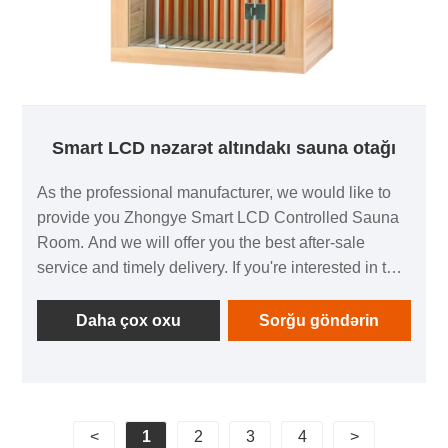
Smart LCD nəzarət altındakı sauna otağı
As the professional manufacturer, we would like to
provide you Zhongye Smart LCD Controlled Sauna
Room. And we will offer you the best after-sale
service and timely delivery. If you're interested in this
product, contact us!
Daha çox oxu
Sorğu göndərin
<
1
2
3
4
>