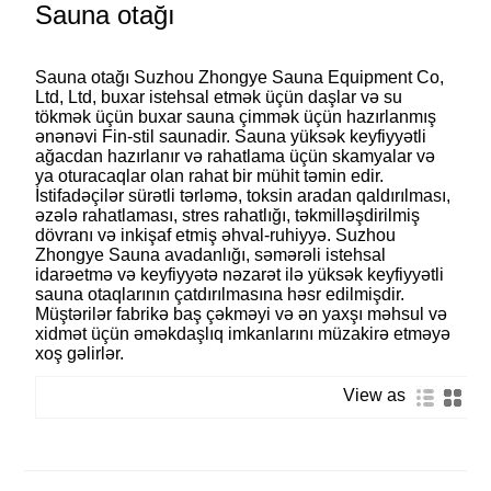
Sauna otağı
Sauna otağı Suzhou Zhongye Sauna Equipment Co,
Ltd, Ltd, buxar istehsal etmək üçün daşlar və su
tökmək üçün buxar sauna çimmək üçün hazırlanmış
ənənəvi Fin-stil saunadir. Sauna yüksək keyfiyyətli
ağacdan hazırlanır və rahatlama üçün skamyalar və
ya oturacaqlar olan rahat bir mühit təmin edir.
İstifadəçilər sürətli tərləmə, toksin aradan qaldırılması,
əzələ rahatlaması, stres rahatlığı, təkmilləşdirilmiş
dövranı və inkişaf etmiş əhval-ruhiyyə. Suzhou
Zhongye Sauna avadanlığı, səmərəli istehsal
idarəetmə və keyfiyyətə nəzarət ilə yüksək keyfiyyətli
sauna otaqlarının çatdırılmasına həsr edilmişdir.
Müştərilər fabrikə baş çəkməyi və ən yaxşı məhsul və
xidmət üçün əməkdaşlıq imkanlarını müzakirə etməyə
xoş gəlirlər.
View as