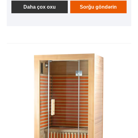
ödəmək üçün bizə daha çox inam verir. Daha çox
Daha çox oxu
Sorğu göndərin
məhsul təfərrüatları ilə müştərilərə təqdim edə bilərik
və bizimlə əlaqə saxlamağa xoş gəlmisiniz.