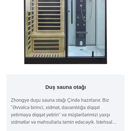
Duş sauna otağı
Zhongye duşu sauna otağı Çində hazırlanır. Biz
"Əvvəlcə birinci, xidmət, davamlılığa diqqət
yetirməyə diqqət yetirin" və müştərilərimizi yaxşı
xidmətlər və məhsullarla təmin edəcəyik. İstehsal
təcrübəsi illəri müştərilərin müxtəlif ehtiyaclarını