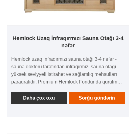
Hemlock Uzaq İnfraqırmızı Sauna Otağı 3-4
nəfər
Hemlock uzaq infraqırmızı sauna otağı 3-4 nəfər -
sauna doktoru tərəfindən infraqırmızı sauna otağı
yüksək səviyyəli istirahət və sağlamlıq məhsulları
paraqrafıdır. Premium Hemlock Fondunda qurulmuş,
hemlock təbii incə toxuması təbiətin gözəlliyini
nümayiş etdirir. Əla yüksək - temperatur müqaviməti
Daha çox oxu
Sorğu göndərin
və güclü sabitlik, yüksək temperaturda tez-tez
istifadə edildikdən sonra da sauna otağının möhkəm
qalmasını təmin edir. Hemlock'un təbii odunlu ətri
sakit və rahatlaşır