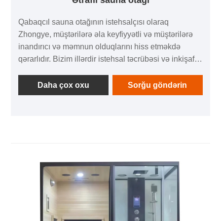
Ətraflı sauna otağı
Qabaqcıl sauna otağının istehsalçısı olaraq
Zhongye, müştərilərə əla keyfiyyətli və müştərilərə
inandırıcı və məmnun olduqlarını hiss etməkdə
qərarlıdır. Bizim illərdir istehsal təcrübəsi və inkişaf
etmiş istehsal avadanlığı var və satdığımız məhsullar
bir çox müştəri tərəfindən tanınır, buna görə də onları
Daha çox oxu
Sorğu göndərin
inamla ala bilərsiniz.