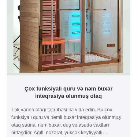
Çox funksiyalı quru və nəm buxar
inteqrasiya olunmuş otaq
Tək vanna otağı təcrübəsi ilə vida edin. Bu çox
funksiyalı quru və nəmli buxar inteqrasiya olunmuş
otaq sauna, nəm buxar, duş və asudə vaxtları
birləşdirir. Ağıllı nəzarət, yüksək keyfiyyətli