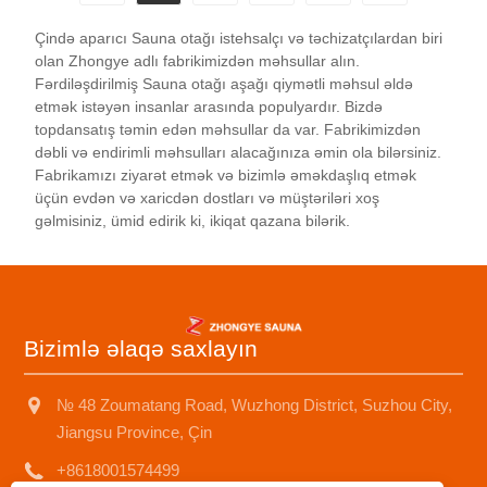
Çində aparıcı Sauna otağı istehsalçı və təchizatçılardan biri
olan Zhongye adlı fabrikimizdən məhsullar alın.
Fərdiləşdirilmiş Sauna otağı aşağı qiymətli məhsul əldə
etmək istəyən insanlar arasında populyardır. Bizdə
topdansatış təmin edən məhsullar da var. Fabrikimizdən
dəbli və endirimli məhsulları alacağınıza əmin ola bilərsiniz.
Fabrikamızı ziyarət etmək və bizimlə əməkdaşlıq etmək
üçün evdən və xaricdən dostları və müştəriləri xoş
gəlmisiniz, ümid edirik ki, ikiqat qazana bilərik.
Bizimlə əlaqə saxlayın
№ 48 Zoumatang Road, Wuzhong District, Suzhou City,
Jiangsu Province, Çin
+8618001574499