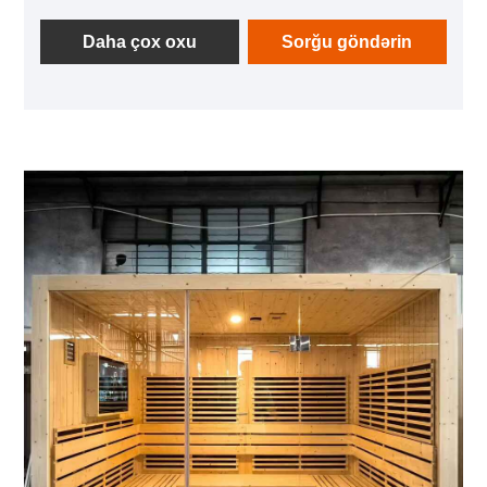
materiallar və insaniziz dizayn, xüsusi bir vanna
otağı və asudə su məkanını yaradır.
Daha çox oxu
Sorğu göndərin