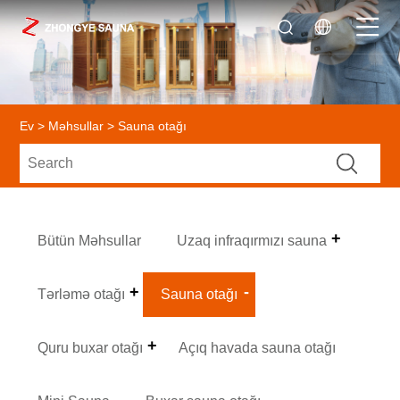
Ev
>
Məhsullar
> Sauna otağı
Bütün Məhsullar
Uzaq infraqırmızı sauna
Tərləmə otağı
Sauna otağı
Quru buxar otağı
Açıq havada sauna otağı