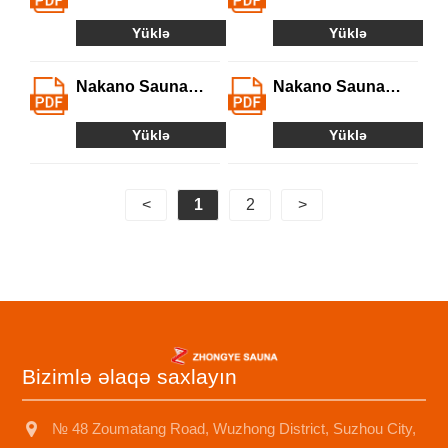
Sauna Məhsulları
şirkəti ixtisasları
Müəllif hüquqları
Yüklə
Yüklə
Nakano Sauna
Nakano Sauna
Məhsul Təftiş
Məhsul Təftiş
Hesabatı və
Hesabatı və
Yüklə
Yüklə
Sertifikatı-A
Sertifikatı-b
<
1
2
>
Bizimlə əlaqə saxlayın
№ 48 Zoumatang Road, Wuzhong District, Suzhou City,