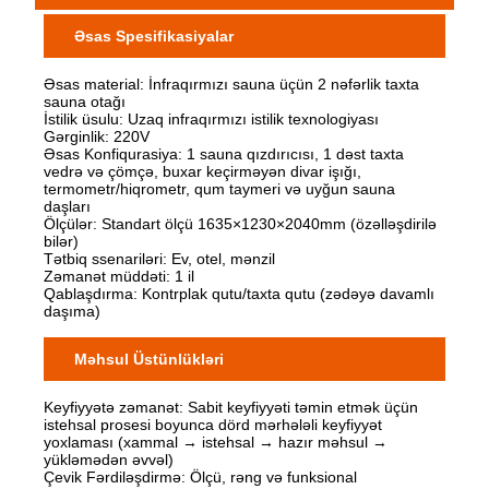
Əsas Spesifikasiyalar
Əsas material: İnfraqırmızı sauna üçün 2 nəfərlik taxta
sauna otağı
İstilik üsulu: Uzaq infraqırmızı istilik texnologiyası
Gərginlik: 220V
Əsas Konfiqurasiya: 1 sauna qızdırıcısı, 1 dəst taxta
vedrə və çömçə, buxar keçirməyən divar işığı,
termometr/hiqrometr, qum taymeri və uyğun sauna
daşları
Ölçülər: Standart ölçü 1635×1230×2040mm (özəlləşdirilə
bilər)
Tətbiq ssenariləri: Ev, otel, mənzil
Zəmanət müddəti: 1 il
Qablaşdırma: Kontrplak qutu/taxta qutu (zədəyə davamlı
daşıma)
Məhsul Üstünlükləri
Keyfiyyətə zəmanət: Sabit keyfiyyəti təmin etmək üçün
istehsal prosesi boyunca dörd mərhələli keyfiyyət
yoxlaması (xammal → istehsal → hazır məhsul →
yükləmədən əvvəl)
Çevik Fərdiləşdirmə: Ölçü, rəng və funksional