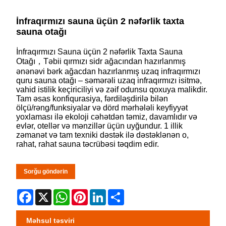
İnfraqırmızı sauna üçün 2 nəfərlik taxta
sauna otağı
İnfraqırmızı Sauna üçün 2 nəfərlik Taxta Sauna
Otağı，Təbii qırmızı sidr ağacından hazırlanmış
ənənəvi bərk ağacdan hazırlanmış uzaq infraqırmızı
quru sauna otağı – səmərəli uzaq infraqırmızı isitmə,
vahid istilik keçiriciliyi və zəif odunsu qoxuya malikdir.
Tam əsas konfiqurasiya, fərdiləşdirilə bilən
ölçü/rəng/funksiyalar və dörd mərhələli keyfiyyət
yoxlaması ilə ekoloji cəhətdən təmiz, davamlıdır və
evlər, otellər və mənzillər üçün uyğundur. 1 illik
zəmanət və tam texniki dəstək ilə dəstəklənən o,
rahat, rahat sauna təcrübəsi təqdim edir.
Sorğu göndərin
Facebook
X
WhatsApp
Pinterest
LinkedIn
Share
Məhsul təsviri