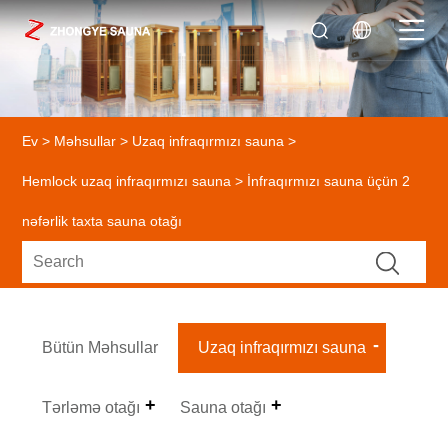
Ev
>
Məhsullar
>
Uzaq infraqırmızı sauna
>
Hemlock uzaq infraqırmızı sauna
> İnfraqırmızı sauna üçün 2
nəfərlik taxta sauna otağı
Bütün Məhsullar
Uzaq infraqırmızı sauna
Tərləmə otağı
Sauna otağı