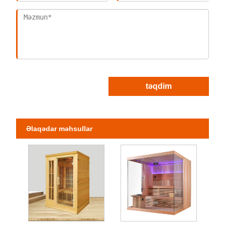
təqdim
Əlaqədar məhsullar