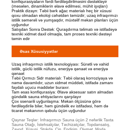
konfiqurasiyaların fərdi fərdiləşdirilməsini dəstəkləyir
(məsələn, dinamiklərin əlavə edilməsi, mühit işıqları)
Praktik dizayn: Təbii bərk ağac materialı heç bir xüsusi
qoxu olmadan ekoloji cəhətdən təmizdir; uzaq infraqırmızı
istilik səmərəli və yumşaqdır, müxtəlif məkan planları üçün
uyğundur
Satışdan Sonra Dəstək: Quraşdırma təlimatı və istifadəyə
texniki xidmət daxil olmaqla, tam proses texniki dəstəyi
təmin edir
Əsas Xüsusiyyətlər
Uzaq infraqırmızı istilik texnologiyası: Sürətli və vahid
istilik, güclü istilik nüfuzu, enerjiyə qənaət və enerjiyə
qənaət
Təbii Qırmızı Sidr materialı: Təbii olaraq korroziyaya və
nəmə davamlıdır, uzun xidmət müddəti, istifadə zamanı
faydalı uçucu maddələr buraxır.
Tam əsas konfiqurasiya: Əlavə aksesuar satın almadan
gündəlik sauna ehtiyaclarını qarşılayır
Çox ssenarili uyğunlaşma: Məkan ölçüsünə görə
fərdiləşdirilə bilər, həm gündəlik ev istifadəsi, həm də
ticarət məkanının qəbulu üçün uyğundur
Qaynar Teqlər: İnfraqırmızı Sauna üçün 2 nəfərlik Taxta
Sauna Otağı, İstehsalçılar, Təchizatçılar, Topdansatış,
Zavod, Xüsusi, Stokda, Çin, Endirim, Qiymət, Moda