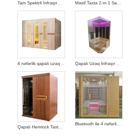
Tam Spektrli İnfraqırmızı Ev Saunası (2 nəfərlik)
Masif Taxta 2-in-1 Sauna – Qızdırıcı Soba və İstilik Panelləri ilə təchiz edilmişdir
4 nəfərlik qapalı uzaq infraqırmızı sauna - yüksək keyfiyyətli baldıran ağacı
Qapalı Uzaq İnfraqırmızı Sauna 2-3 nəfərlik Hemlock Wood
Bluetooth ilə 4 nəfərlik qapalı sauna otağı
Qapalı Hemlock Taxta 2-3 nəfərlik Quru Sauna Otağı