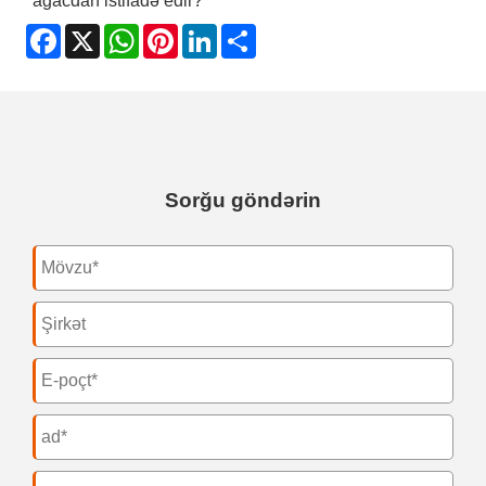
ağacdan istifadə edir?
Facebook
X
WhatsApp
Pinterest
LinkedIn
Share
Sorğu göndərin