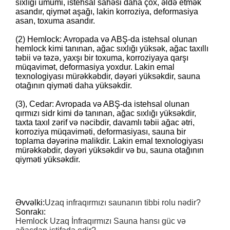
sıxlığı ümumi, istehsal sahəsi daha çox, əldə etmək
asandır, qiymət aşağı, lakin korroziya, deformasiya
asan, toxuma asandır.
(2) Hemlock: Avropada və ABŞ-da istehsal olunan
hemlock kimi tanınan, ağac sıxlığı yüksək, ağac taxıllı
təbii və təzə, yaxşı bir toxuma, korroziyaya qarşı
müqavimət, deformasiya yoxdur. Lakin emal
texnologiyası mürəkkəbdir, dəyəri yüksəkdir, sauna
otağının qiyməti daha yüksəkdir.
(3), Cedar: Avropada və ABŞ-da istehsal olunan
qırmızı sidr kimi də tanınan, ağac sıxlığı yüksəkdir,
taxta taxıl zərif və nəcibdir, davamlı təbii ağac ətri,
korroziya müqaviməti, deformasiyası, sauna bir
toplama dəyərinə malikdir. Lakin emal texnologiyası
mürəkkəbdir, dəyəri yüksəkdir və bu, sauna otağının
qiyməti yüksəkdir.
Əvvəlki:
Uzaq infraqırmızı saunanın tibbi rolu nədir?
Sonrakı:
Hemlock Uzaq İnfraqırmızı Sauna hansı güc və