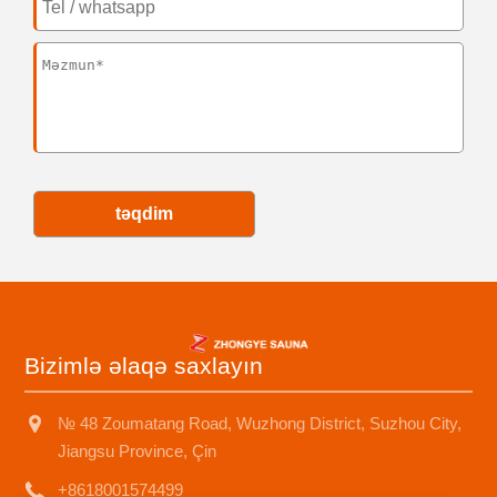
təqdim
Bizimlə əlaqə saxlayın
№ 48 Zoumatang Road, Wuzhong District, Suzhou City,
Jiangsu Province, Çin
+8618001574499