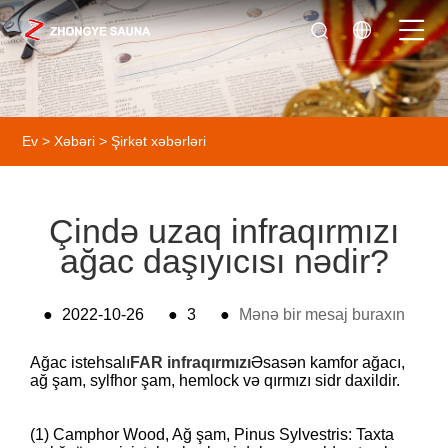
Ev
>
Xəbəri
>
Şirkət xəbərləri
Çində uzaq infraqırmızı
ağac daşıyıcısı nədir?
●
2022-10-26
●
3
●
Mənə bir mesaj buraxın
Ağac istehsalı
F
AR infraqırmızı
Əsasən kamfor ağacı,
ağ şam, sylfhor şam, hemlock və qırmızı sidr daxildir.
(1) Camphor Wood, Ağ şam, Pinus Sylvestris: Taxta