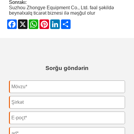
Sonrakı:
Suzhou Zhongye Equipment Co., Ltd. fəal şəkildə
beynəlxalq ticarət biznesi ilə məşğul olur
Facebook
X
WhatsApp
Pinterest
LinkedIn
Share
Sorğu göndərin