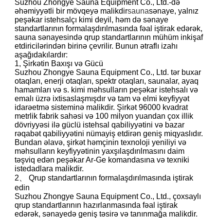
Suzhou Zhongye Sauna Equipment Co., Ltd.-də
əhəmiyyətli bir mövqeyə malikdir
sauna
sənaye, yalnız
peşəkar istehsalçı kimi deyil, həm də sənaye
standartlarının formalaşdırılmasında fəal iştirak edərək,
sauna sənayesində qrup standartlarının mühüm inkişaf
etdiricilərindən birinə çevrilir. Bunun ətraflı izahı
aşağıdakılardır:
1, Şirkətin Baxışı və Gücü
Suzhou Zhongye Sauna Equipment Co., Ltd. tər buxar
otaqları, enerji otaqları, spektr otaqları, saunalar, ayaq
hamamları və s. kimi məhsulların peşəkar istehsalı və
emalı üzrə ixtisaslaşmışdır və tam və elmi keyfiyyət
idarəetmə sisteminə malikdir. Şirkət 96000 kvadrat
metrlik fabrik sahəsi və 100 milyon yuandan çox illik
dövriyyəsi ilə güclü istehsal qabiliyyətini və bazar
rəqabət qabiliyyətini nümayiş etdirən geniş miqyaslıdır.
Bundan əlavə, şirkət həmçinin texnoloji yeniliyi və
məhsulların keyfiyyətinin yaxşılaşdırılmasını daim
təşviq edən peşəkar Ar-Ge komandasına və texniki
istedadlara malikdir.
2、 Qrup standartlarının formalaşdırılmasında iştirak
edin
Suzhou Zhongye Sauna Equipment Co., Ltd., çoxsaylı
qrup standartlarının hazırlanmasında fəal iştirak
edərək, sənayedə geniş təsirə və tanınmağa malikdir.