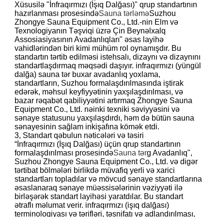
Xüsusilə "İnfraqırmızı (İşıq Dalğası)" qrup standartının
hazırlanması prosesində
Sauna tərləmə
Suzhou
Zhongye Sauna Equipment Co., Ltd.-nin Elm və
Texnologiyanın Təşviqi üzrə Çin Beynəlxalq
Assosiasiyasının Avadanlıqları" əsas layihə
vahidlərindən biri kimi mühüm rol oynamışdır. Bu
standartın tərtib edilməsi istehsalı, dizaynı və dizaynını
standartlaşdırmaq məqsədi daşıyır. infraqırmızı (yüngül
dalğa) sauna tər buxar avadanlıq yoxlama,
standartların, Suzhou formalaşdırılmasında iştirak
edərək, məhsul keyfiyyətinin yaxşılaşdırılması, və
bazar rəqabət qabiliyyətini artırmaq Zhongye Sauna
Equipment Co., Ltd. nəinki texniki səviyyəsini və
sənaye statusunu yaxşılaşdırdı, həm də bütün sauna
sənayesinin sağlam inkişafına kömək etdi.
3, Standart qəbulun nəticələri və təsiri
“İnfraqırmızı (İşıq Dalğası) üçün qrup standartının
formalaşdırılması prosesində
Sauna tər
g Avadanlıq",
Suzhou Zhongye Sauna Equipment Co., Ltd. və digər
tərtibat bölmələri birlikdə müvafiq yerli və xarici
standartları topladılar və mövcud sənaye standartlarına
əsaslanaraq sənaye müəssisələrinin vəziyyəti ilə
birləşərək standart layihəsi yaratdılar. Bu standart
ətraflı məlumat verir. infraqırmızı (işıq dalğası)
terminologiyası və tərifləri, təsnifatı və adlandırılması,