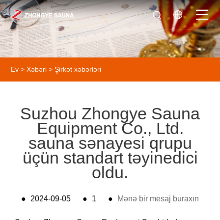
Ev
>
Xəbəri
>
Şirkət xəbərləri
Suzhou Zhongye Sauna
Equipment Co., Ltd.
sauna sənayesi qrupu
üçün standart təyinedici
oldu.
●
2024-09-05
●
1
●
Mənə bir mesaj buraxın