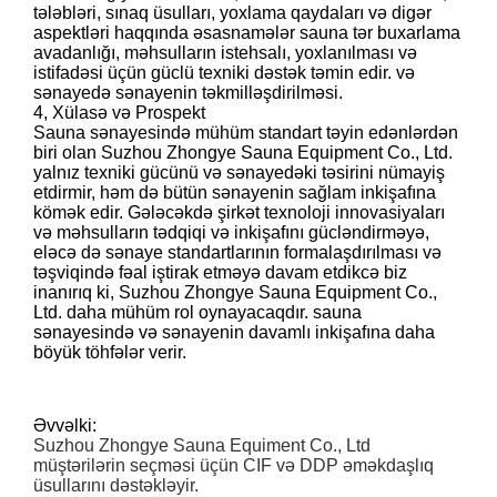
tələbləri, sınaq üsulları, yoxlama qaydaları və digər
aspektləri haqqında əsasnamələr sauna tər buxarlama
avadanlığı, məhsulların istehsalı, yoxlanılması və
istifadəsi üçün güclü texniki dəstək təmin edir. və
sənayedə sənayenin təkmilləşdirilməsi.
4, Xülasə və Prospekt
Sauna sənayesində mühüm standart təyin edənlərdən
biri olan Suzhou Zhongye Sauna Equipment Co., Ltd.
yalnız texniki gücünü və sənayedəki təsirini nümayiş
etdirmir, həm də bütün sənayenin sağlam inkişafına
kömək edir. Gələcəkdə şirkət texnoloji innovasiyaları
və məhsulların tədqiqi və inkişafını gücləndirməyə,
eləcə də sənaye standartlarının formalaşdırılması və
təşviqində fəal iştirak etməyə davam etdikcə biz
inanırıq ki, Suzhou Zhongye Sauna Equipment Co.,
Ltd. daha mühüm rol oynayacaqdır. sauna
sənayesində və sənayenin davamlı inkişafına daha
böyük töhfələr verir.
Əvvəlki:
Suzhou Zhongye Sauna Equiment Co., Ltd
müştərilərin seçməsi üçün CIF və DDP əməkdaşlıq
üsullarını dəstəkləyir.