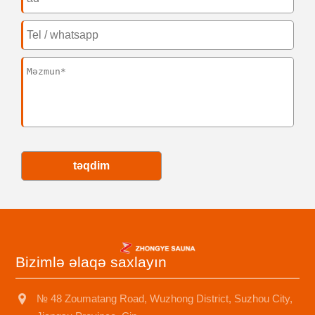
təqdim
Bizimlə əlaqə saxlayın
№ 48 Zoumatang Road, Wuzhong District, Suzhou City,