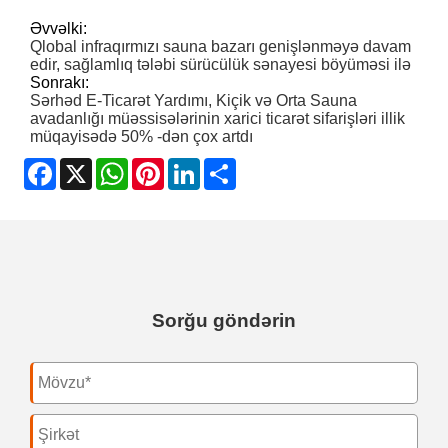
Əvvəlki:
Qlobal infraqırmızı sauna bazarı genişlənməyə davam
edir, sağlamlıq tələbi sürücülük sənayesi böyüməsi ilə
Sonrakı:
Sərhəd E-Ticarət Yardımı, Kiçik və Orta Sauna
avadanlığı müəssisələrinin xarici ticarət sifarişləri illik
müqayisədə 50% -dən çox artdı
Facebook
X
WhatsApp
Pinterest
LinkedIn
Share
Sorğu göndərin