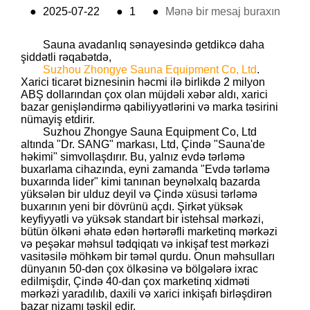
●
2025-07-22
●
1
●
Mənə bir mesaj buraxın
Sauna avadanlıq sənayesində getdikcə daha
şiddətli rəqabətdə,
Suzhou Zhongye Sauna Equipment Co, Ltd
.
Xarici ticarət biznesinin həcmi ilə birlikdə 2 milyon
ABŞ dollarından çox olan müjdəli xəbər aldı, xarici
bazar genişləndirmə qabiliyyətlərini və marka təsirini
nümayiş etdirir.
Suzhou Zhongye Sauna Equipment Co, Ltd
altında "Dr. SANG" markası, Ltd, Çində "Sauna'de
həkimi" simvollaşdırır. Bu, yalnız evdə tərləmə
buxarlama cihazında, eyni zamanda "Evdə tərləmə
buxarında lider" kimi tanınan beynəlxalq bazarda
yüksələn bir ulduz deyil və Çində xüsusi tərləmə
buxarının yeni bir dövrünü açdı. Şirkət yüksək
keyfiyyətli və yüksək standart bir istehsal mərkəzi,
bütün ölkəni əhatə edən hərtərəfli marketinq mərkəzi
və peşəkar məhsul tədqiqatı və inkişaf test mərkəzi
vasitəsilə möhkəm bir təməl qurdu. Onun məhsulları
dünyanın 50-dən çox ölkəsinə və bölgələrə ixrac
edilmişdir, Çində 40-dan çox marketinq xidməti
mərkəzi yaradılıb, daxili və xarici inkişafı birləşdirən
bazar nizamı təşkil edir.