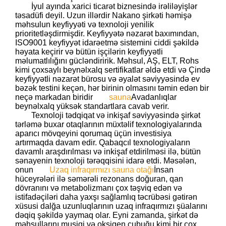
İyul ayında xarici ticarət biznesində irəliləyişlər
təsadüfi deyil. Uzun illərdir Nakano şirkəti həmişə
məhsulun keyfiyyəti və texnoloji yenilik
prioritetləşdirmişdir. Keyfiyyətə nəzarət baxımından,
ISO9001 keyfiyyət idarəetmə sistemini ciddi şəkildə
həyata keçirir və bütün işçilərin keyfiyyətli
məlumatlılığını gücləndiririk. Məhsul, AŞ, ELT, Rohs
kimi çoxsaylı beynəlxalq sertifikatlar əldə etdi və Çində
keyfiyyətli nəzarət bürosu və əyalət səviyyəsində ev
bəzək testini keçən, hər birinin olmasını təmin edən bir
neçə markadan biridir
sauna
Avadanlıqlar
beynəlxalq yüksək standartlara cavab verir.
Texnoloji tədqiqat və inkişaf səviyyəsində şirkət
tərləmə buxar otaqlarının müxtəlif texnologiyalarında
aparıcı mövqeyini qorumaq üçün investisiya
artırmaqda davam edir. Qabaqcıl texnologiyaların
davamlı araşdırılması və inkişaf etdirilməsi ilə, bütün
sənayenin texnoloji tərəqqisini idarə etdi. Məsələn,
onun
Uzaq infraqırmızı sauna otağı
İnsan
hüceyrələri ilə səmərəli rezonans doğuran, qan
dövranını və metabolizmanı çox təşviq edən və
istifadəçiləri daha yaxşı sağlamlıq təcrübəsi gətirən
xüsusi dalğa uzunluqlarının uzaq infraqırmızı şüalarını
dəqiq şəkildə yaymaq olar. Eyni zamanda, şirkət də
məhsullarını musiqi və oksigen çubuğu kimi bir çox