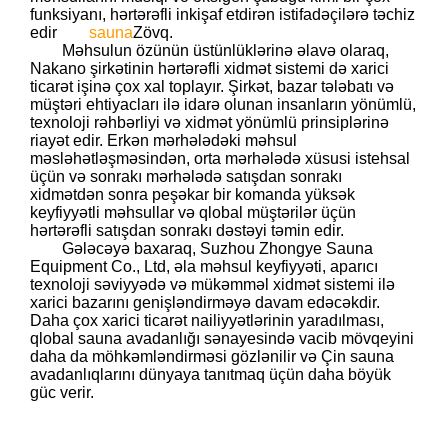
funksiyanı, hərtərəfli inkişaf etdirən istifadəçilərə təchiz
edir
sauna
Zövq.
Məhsulun özünün üstünlüklərinə əlavə olaraq,
Nakano şirkətinin hərtərəfli xidmət sistemi də xarici
ticarət işinə çox xal toplayır. Şirkət, bazar tələbatı və
müştəri ehtiyacları ilə idarə olunan insanların yönümlü,
texnoloji rəhbərliyi və xidmət yönümlü prinsiplərinə
riayət edir. Erkən mərhələdəki məhsul
məsləhətləşməsindən, orta mərhələdə xüsusi istehsal
üçün və sonrakı mərhələdə satışdan sonrakı
xidmətdən sonra peşəkar bir komanda yüksək
keyfiyyətli məhsullar və qlobal müştərilər üçün
hərtərəfli satışdan sonrakı dəstəyi təmin edir.
Gələcəyə baxaraq, Suzhou Zhongye Sauna
Equipment Co., Ltd, əla məhsul keyfiyyəti, aparıcı
texnoloji səviyyədə və mükəmməl xidmət sistemi ilə
xarici bazarını genişləndirməyə davam edəcəkdir.
Daha çox xarici ticarət nailiyyətlərinin yaradılması,
qlobal sauna avadanlığı sənayesində vacib mövqeyini
daha da möhkəmləndirməsi gözlənilir və Çin sauna
avadanlıqlarını dünyaya tanıtmaq üçün daha böyük
güc verir.