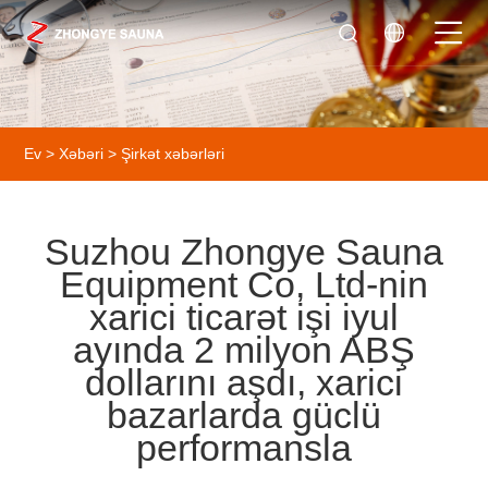
Ev
>
Xəbəri
>
Şirkət xəbərləri
Suzhou Zhongye Sauna
Equipment Co, Ltd-nin
xarici ticarət işi iyul
ayında 2 milyon ABŞ
dollarını aşdı, xarici
bazarlarda güclü
performansla