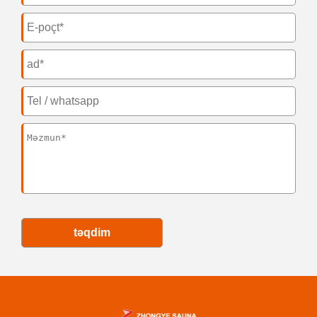
təqdim