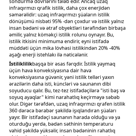
söndürmə dövrlərini tələb edir. Ancaq uzaq
infraqırmızı qrafik istilik, daha çox enerjidən
səmərəlidir: uzaq infraqırmızı şüaların istilik
dönüşümü nisbəti 95% -dən çoxdur və istilik yalnız
insan bədəni və ətraf obyektləri tərəfindən birbaşa
əmilir, yalnız köməkçi istilik rolunu oynayır. Bu,
istilik itkisini minimuma endirir, eyni istifadə
müddəti üçün mika lövhəsi istilikindən 20% -40%
aşağı enerji istehlakı ilə nəticələnir.
İstiliklilik
başqa bir əsas fərqdir. İstilik yaymaq
üçün hava konveksiyasına dair hava
konveksiyasına güvənir, yəni istilik telləri yaxın
ərazilərin daha isti, küncləri və saunanın dibi
soyuducu qalır. Bu, tez-tez istifadəçilərə "isti baş və
soyuq ayaqlar" kimi narahatlıq keçirməyə səbəb
olur. Digər tərəfdən, uzaq infraqırmızı qrafen istilik
360 dərəcə bərabər şəkildə işıqlandıran şüaları
yayır. Bir istifadəçi saunanın harada olduğu və ya
oturduğu yerdə, bədən səthinin temperaturu
vahid şəkildə yüksəlir, insan bədəninin rahatlıq