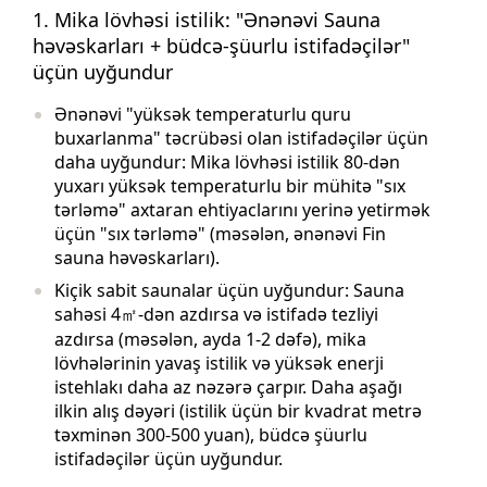
1. Mika lövhəsi istilik: "Ənənəvi Sauna
həvəskarları + büdcə-şüurlu istifadəçilər"
üçün uyğundur
Ənənəvi "yüksək temperaturlu quru
buxarlanma" təcrübəsi olan istifadəçilər üçün
daha uyğundur: Mika lövhəsi istilik 80-dən
yuxarı yüksək temperaturlu bir mühitə "sıx
tərləmə" axtaran ehtiyaclarını yerinə yetirmək
üçün "sıx tərləmə" (məsələn, ənənəvi Fin
sauna həvəskarları).
Kiçik sabit saunalar üçün uyğundur: Sauna
sahəsi 4㎡-dən azdırsa və istifadə tezliyi
azdırsa (məsələn, ayda 1-2 dəfə), mika
lövhələrinin yavaş istilik və yüksək enerji
istehlakı daha az nəzərə çarpır. Daha aşağı
ilkin alış dəyəri (istilik üçün bir kvadrat metrə
təxminən 300-500 yuan), büdcə şüurlu
istifadəçilər üçün uyğundur.