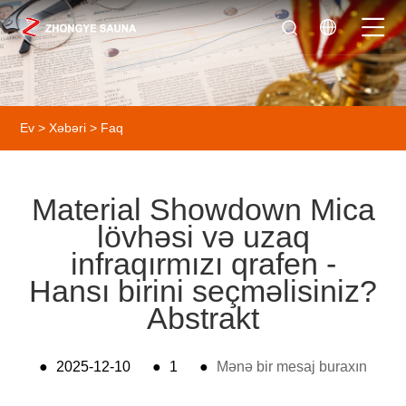
Ev
>
Xəbəri
>
Faq
Material Showdown Mica
lövhəsi və uzaq
infraqırmızı qrafen -
Hansı birini seçməlisiniz?
Abstrakt
●
2025-12-10
●
1
●
Mənə bir mesaj buraxın