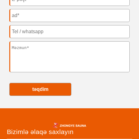
təqdim
Bizimlə əlaqə saxlayın