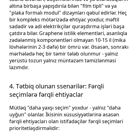
altına birbaşa yapışdırıla bilən "film tipli" və ya
"plaka formalı modul" dizaynları qəbul edirlər. Heç
bir kompleks mötərizədə ehtiyac yoxdur, məftil
sadədir və adi elektrikçilər quraşdırma işləri başa
çatdıra bilər. Graphene istilik elementləri, asanlıqla
zədələnmiş komponentləri olmayan 10-15 il (mika
lövhələrinin 2-3 dəfə) bir ömrü var. Əsasən, sonrakı
mərhələdə heç bir təmir tələb olunmur - yalnız
yerüstü tozun yalnız müntəzəm təmizlənməsi
lazımdır.
4. Tətbiq olunan ssenarilər: Fərqli
seçimlərə fərqli ehtiyaclar
Mütləq "daha yaxşı seçim" yoxdur - yalnız "daha
uyğun" olanlar. İkisinin xüsusiyyətlərinə əsasən
fərqli ehtiyacları olan istifadəçilər fərqli seçimləri
prioritetləşdirməlidir: