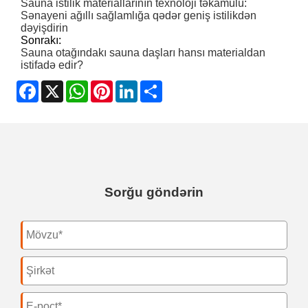
Sauna istilik materiallarının texnoloji təkamülü:
Sənayeni ağıllı sağlamlığa qədər geniş istilikdən
dəyişdirin
Sonrakı:
Sauna otağındakı sauna daşları hansı materialdan
istifadə edir?
Facebook
X
WhatsApp
Pinterest
LinkedIn
Share
Sorğu göndərin