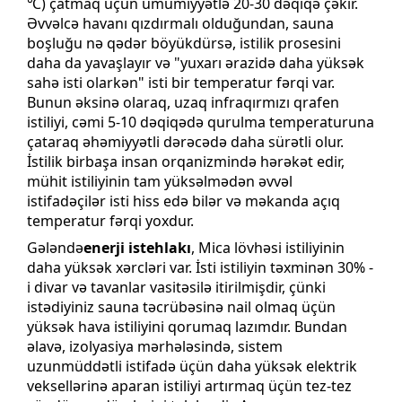
℃) çatmaq üçün ümumiyyətlə 20-30 dəqiqə çəkir.
Əvvəlcə havanı qızdırmalı olduğundan, sauna
boşluğu nə qədər böyükdürsə, istilik prosesini
daha da yavaşlayır və "yuxarı ərazidə daha yüksək
sahə isti olarkən" isti bir temperatur fərqi var.
Bunun əksinə olaraq, uzaq infraqırmızı qrafen
istiliyi, cəmi 5-10 dəqiqədə qurulma temperaturuna
çataraq əhəmiyyətli dərəcədə daha sürətli olur.
İstilik birbaşa insan orqanizmində hərəkət edir,
mühit istiliyinin tam yüksəlmədən əvvəl
istifadəçilər isti hiss edə bilər və məkanda açıq
temperatur fərqi yoxdur.
Gələndə
enerji istehlakı
, Mica lövhəsi istiliyinin
daha yüksək xərcləri var. İsti istiliyin təxminən 30% -
i divar və tavanlar vasitəsilə itirilmişdir, çünki
istədiyiniz sauna təcrübəsinə nail olmaq üçün
yüksək hava istiliyini qorumaq lazımdır. Bundan
əlavə, izolyasiya mərhələsində, sistem
uzunmüddətli istifadə üçün daha yüksək elektrik
veksellərinə aparan istiliyi artırmaq üçün tez-tez