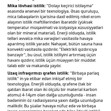
Mika lövhəsi istilik
: "Dolayı keçirici istiləşmə"
əsasında ənənəvi bir texnologiya. Əsas quruluşu,
mica təbəqələrin içərisinə daxil edilmiş nikel-xrom
alaşının istilik məftillərindən ibarətdir (yüksək
temperatur müqaviməti və izolyasiya xüsusiyyətləri
olan bir mineral material). Enerji olduqda, istilik
telləri əvvəlcə mika vərəqləri vasitəsilə havaya
aparılmış istilik yaradır. Nəhayət, bütün sauna hava
konvekti vasitəsilə qızdırılır. "Elektrikli qızdırıcıya
bənzəyir", bu üsul, istilik istiliyini artırmaq üçün
havanı qızdırır, istilik üçün müəyyən bir müddət
tələb edir və məkanda yayılır.
Uzaq infraqırmızı qrafen istilik
: "Birbaşa parlaq
istilik" in-yə etibar edən inkişaf etmiş bir
texnologiya. Enerjili olduqda, qrafene (tək bir
qatdan ibarət olan iki ölçülü bir material karbon
atomu) 4-14μm olan dalğa uzunluğunda - insan
bədəninin öz radiasiyasına yaxın dalğa uzunluğuna
malikdir. Bu şüalar havaya nüfuz edə və birbaşa