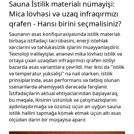
Sauna İstilik materialı nümayişi:
Mica lövhəsi və uzaq infraqırmızı
qrafen - Hansı birini seçməlisiniz?
Saunanın əsas konfiqurasiyasında istilik materialı
birbaşa istifadəçi təcrübəsini, enerji istehlak
xərclərini və təhlükəsizlik işlərini müəyyənləşdirir.
Texnoloji irəliləyişlər, ənənəvi mika lövhəsi istilik və
ortaya çıxan uzaqdan infraqırmızı qrafen istiliyi
bazarda əsas variantlara çevrildi. Hər ikisi də "istilik
və temperatur yüksəlişi" na nail olarkən, istilik
prinsiplərində, əsas performans və tətbiq olunan
ssenarilərdə əhəmiyyətli dərəcədə fərqlənir.
İstifadəçilərin aktual ehtiyaclarından başlayaraq,
bu məqalə, ikisinin üstünlük və çatışmazlıqlarını
aydınlaşdırmağa və özünüz üçün ən uyğun sauna
istilik həllini tapmağa kömək etmək üçün altı əsas
ölçüdən dərin bir müqayisə aparır.