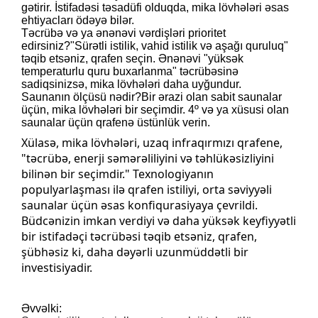
gətirir. İstifadəsi təsadüfi olduqda, mika lövhələri əsas
ehtiyacları ödəyə bilər.
Təcrübə və ya ənənəvi vərdişləri prioritet
edirsiniz?
"Sürətli istilik, vahid istilik və aşağı quruluq"
təqib etsəniz, qrafen seçin. Ənənəvi "yüksək
temperaturlu quru buxarlanma" təcrübəsinə
sadiqsinizsə, mika lövhələri daha uyğundur.
Saunanın ölçüsü nədir?
Bir ərazi olan sabit saunalar
üçün, mika lövhələri bir seçimdir. 4º və ya xüsusi olan
saunalar üçün qrafenə üstünlük verin.
Xülasə, mika lövhələri, uzaq infraqırmızı qrafene,
"təcrübə, enerji səmərəliliyini və təhlükəsizliyini
bilinən bir seçimdir." Texnologiyanın
populyarlaşması ilə qrafen istiliyi, orta səviyyəli
saunalar üçün əsas konfiqurasiyaya çevrildi.
Büdcənizin imkan verdiyi və daha yüksək keyfiyyətli
bir istifadəçi təcrübəsi təqib etsəniz, qrafen,
şübhəsiz ki, daha dəyərli uzunmüddətli bir
investisiyadir.
Əvvəlki: