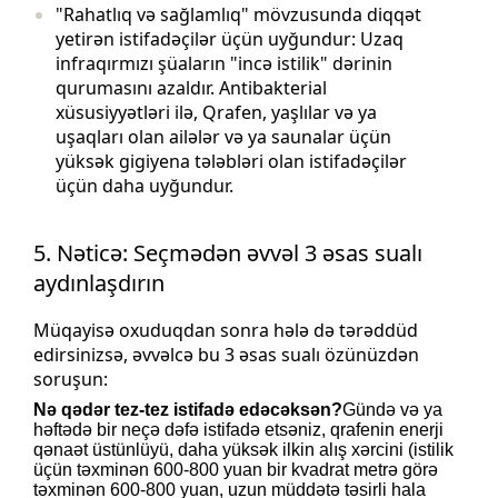
"Rahatlıq və sağlamlıq" mövzusunda diqqət
yetirən istifadəçilər üçün uyğundur: Uzaq
infraqırmızı şüaların "incə istilik" dərinin
qurumasını azaldır. Antibakterial
xüsusiyyətləri ilə, Qrafen, yaşlılar və ya
uşaqları olan ailələr və ya saunalar üçün
yüksək gigiyena tələbləri olan istifadəçilər
üçün daha uyğundur.
5. Nəticə: Seçmədən əvvəl 3 əsas sualı
aydınlaşdırın
Müqayisə oxuduqdan sonra hələ də tərəddüd
edirsinizsə, əvvəlcə bu 3 əsas sualı özünüzdən
soruşun:
Nə qədər tez-tez istifadə edəcəksən?
Gündə və ya
həftədə bir neçə dəfə istifadə etsəniz, qrafenin enerji
qənaət üstünlüyü, daha yüksək ilkin alış xərcini (istilik
üçün təxminən 600-800 yuan bir kvadrat metrə görə
təxminən 600-800 yuan, uzun müddətə təsirli hala