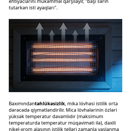
ehtiyaclarını mükəmməl qarşılayır, "başı sərin
tutarkən isti ayaqları".
Baxımından
təhlükəsizlik
, mika lövhəsi istilik orta
dərəcədə qiymətləndirilir. Mica lövhələrinin özləri
yüksək temperatur davamlıdır (maksimum
temperaturda temperatur müqaviməti ilə), daxili
nikel-xrom alaşının istilik telləri zamanla yaşlanma