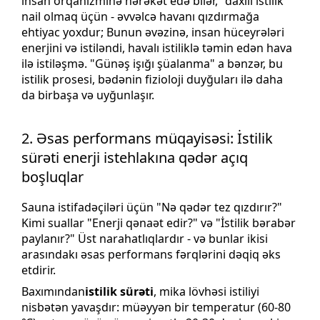
insan orqanizminə hərəkət edə bilər, "daxili istilik"
nail olmaq üçün - əvvəlcə havanı qızdırmağa
ehtiyac yoxdur; Bunun əvəzinə, insan hüceyrələri
enerjini və istiləndi, havalı istiliklə təmin edən hava
ilə istiləşmə. "Günəş işığı şüalanma" a bənzər, bu
istilik prosesi, bədənin fizioloji duyğuları ilə daha
da birbaşa və uyğunlaşır.
2. Əsas performans müqayisəsi: İstilik
sürəti enerji istehlakına qədər açıq
boşluqlar
Sauna istifadəçiləri üçün "Nə qədər tez qızdırır?"
Kimi suallar "Enerji qənaət edir?" və "İstilik bərabər
paylanır?" Üst narahatlıqlardır - və bunlar ikisi
arasındakı əsas performans fərqlərini dəqiq əks
etdirir.
Baxımından
istilik sürəti
, mika lövhəsi istiliyi
nisbətən yavaşdır: müəyyən bir temperatur (60-80