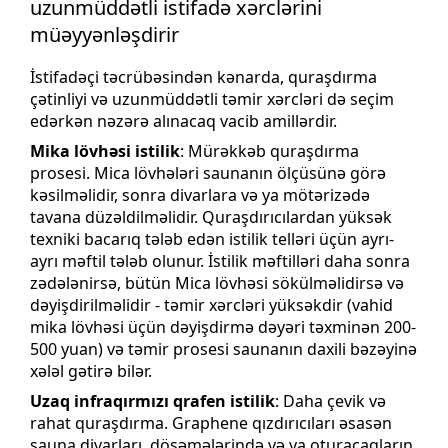
uzunmüddətli istifadə xərclərini
müəyyənləşdirir
İstifadəçi təcrübəsindən kənarda, quraşdırma
çətinliyi və uzunmüddətli təmir xərcləri də seçim
edərkən nəzərə alınacaq vacib amillərdir.
Mika lövhəsi istilik
: Mürəkkəb quraşdırma
prosesi. Mica lövhələri saunanın ölçüsünə görə
kəsilməlidir, sonra divarlara və ya mötərizədə
tavana düzəldilməlidir. Quraşdırıcılardan yüksək
texniki bacarıq tələb edən istilik telləri üçün ayrı-
ayrı məftil tələb olunur. İstilik məftilləri daha sonra
zədələnirsə, bütün Mica lövhəsi sökülməlidirsə və
dəyişdirilməlidir - təmir xərcləri yüksəkdir (vahid
mika lövhəsi üçün dəyişdirmə dəyəri təxminən 200-
500 yuan) və təmir prosesi saunanın daxili bəzəyinə
xələl gətirə bilər.
Uzaq infraqırmızı qrafen istilik
: Daha çevik və
rahat quraşdırma. Graphene qızdırıcıları əsasən
sauna divarları, döşəmələrində və ya oturacaqların