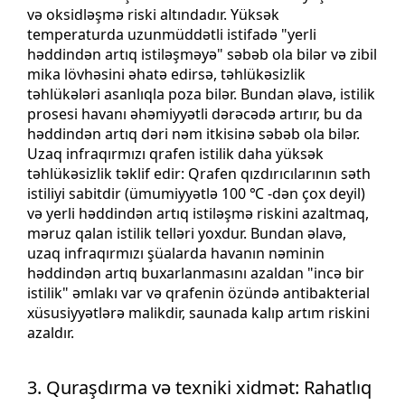
və oksidləşmə riski altındadır. Yüksək
temperaturda uzunmüddətli istifadə "yerli
həddindən artıq istiləşməyə" səbəb ola bilər və zibil
mika lövhəsini əhatə edirsə, təhlükəsizlik
təhlükələri asanlıqla poza bilər. Bundan əlavə, istilik
prosesi havanı əhəmiyyətli dərəcədə artırır, bu da
həddindən artıq dəri nəm itkisinə səbəb ola bilər.
Uzaq infraqırmızı qrafen istilik daha yüksək
təhlükəsizlik təklif edir: Qrafen qızdırıcılarının səth
istiliyi sabitdir (ümumiyyətlə 100 ℃ -dən çox deyil)
və yerli həddindən artıq istiləşmə riskini azaltmaq,
məruz qalan istilik telləri yoxdur. Bundan əlavə,
uzaq infraqırmızı şüalarda havanın nəminin
həddindən artıq buxarlanmasını azaldan "incə bir
istilik" əmlakı var və qrafenin özündə antibakterial
xüsusiyyətlərə malikdir, saunada kalıp artım riskini
azaldır.
3. Quraşdırma və texniki xidmət: Rahatlıq