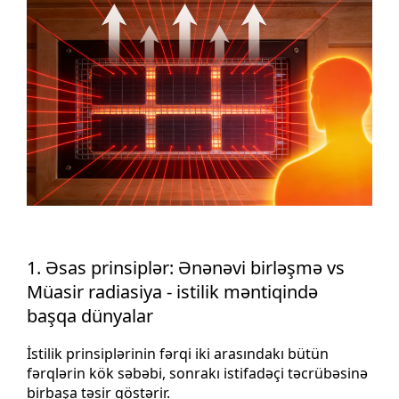
1. Əsas prinsiplər: Ənənəvi birləşmə vs
Müasir radiasiya - istilik məntiqində
başqa dünyalar
İstilik prinsiplərinin fərqi iki arasındakı bütün
fərqlərin kök səbəbi, sonrakı istifadəçi təcrübəsinə
birbaşa təsir göstərir.