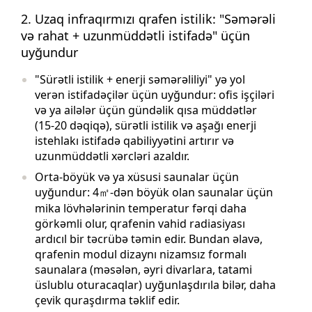
2. Uzaq infraqırmızı qrafen istilik: "Səmərəli
və rahat + uzunmüddətli istifadə" üçün
uyğundur
"Sürətli istilik + enerji səmərəliliyi" yə yol
verən istifadəçilər üçün uyğundur: ofis işçiləri
və ya ailələr üçün gündəlik qısa müddətlər
(15-20 dəqiqə), sürətli istilik və aşağı enerji
istehlakı istifadə qabiliyyətini artırır və
uzunmüddətli xərcləri azaldır.
Orta-böyük və ya xüsusi saunalar üçün
uyğundur: 4㎡-dən böyük olan saunalar üçün
mika lövhələrinin temperatur fərqi daha
görkəmli olur, qrafenin vahid radiasiyası
ardıcıl bir təcrübə təmin edir. Bundan əlavə,
qrafenin modul dizaynı nizamsız formalı
saunalara (məsələn, əyri divarlara, tatami
üslublu oturacaqlar) uyğunlaşdırıla bilər, daha
çevik quraşdırma təklif edir.