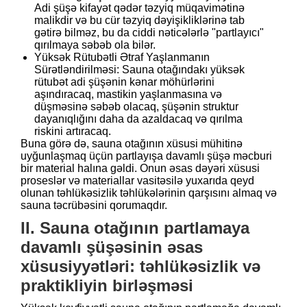
Adi şüşə kifayət qədər təzyiq müqavimətinə
malikdir və bu cür təzyiq dəyişikliklərinə tab
gətirə bilməz, bu da ciddi nəticələrlə "partlayıcı"
qırılmaya səbəb ola bilər.
Yüksək Rütubətli Ətraf Yaşlanmanın
Sürətləndirilməsi: Sauna otağındakı yüksək
rütubət adi şüşənin kənar möhürlərini
aşındıracaq, mastikin yaşlanmasına və
düşməsinə səbəb olacaq, şüşənin struktur
dayanıqlığını daha da azaldacaq və qırılma
riskini artıracaq.
Buna görə də, sauna otağının xüsusi mühitinə
uyğunlaşmaq üçün partlayışa davamlı şüşə məcburi
bir material halına gəldi. Onun əsas dəyəri xüsusi
proseslər və materiallar vasitəsilə yuxarıda qeyd
olunan təhlükəsizlik təhlükələrinin qarşısını almaq və
sauna təcrübəsini qorumaqdır.
II. Sauna otağının partlamaya
davamlı şüşəsinin əsas
xüsusiyyətləri: təhlükəsizlik və
praktikliyin birləşməsi