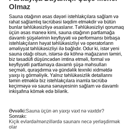
Olmaz
Sauna otağının əsas dəyəri istehlakçılara sağlam və
rahat sağlamlıq təcrübəsi təqdim etməkdir və bütün
bunlar təhlükəsizliyə əsaslanır. Təhlükəsizliyi qorumaq
üçün əsas maneə kimi, sauna otağının partlamağa
davamlı şüşələrinin keyfiyyəti və performansı birbaşa
istehlakçıların həyat təhlükəsizliyi və operatorların
əməliyyat təhlükəsizliyi ilə bağlıdır. Odur ki, istər yeni
sauna otağı olsun, istərsə də köhnə mağazanın təmiri,
biz təsadüfi düşüncədən imtina etməli, formal və
keyfiyyətli partlamaya davamlı şüşə məhsulları
seçməli, quraşdırma və gündəlik texniki xidmətdə
yaxşı iş görməliyik. Yalnız təhlükəsizlik detallarını
təmin etməklə biz istehlakçılara inamla təcrübə
keçirməyə və sauna sənayesinin sağlam və davamlı
inkişafına kömək edə bilərik.
Əvvəlki:
Sauna üçün ən yaxşı vaxt nə vaxtdır?
Sonrakı:
Kiçik evlərdə/mənzillərdə saunanı necə yerləşdirmək
olar