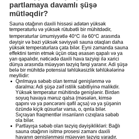
partlamaya davamlı şüşə
mütləqdir?
Sauna otağının daxili hissəsi adətən yüksək
temperaturlu və yüksək rütubətli bir mühitdədir,
temperaturlar ümumiyyətlə 40℃ ilə 60℃ arasında
dəyişir və bəzi yüksək səviyyəli sauna otaqları daha
yüksək temperaturlara çata bilər. Eyni zamanda sauna
effektini təmin etmək üçün otaq əsasən qapalı və ya
yarı qapalıdır, nəticədə daxili hava təzyiqi ilə xarici
dünya arasında müəyyən təzyiq fərqi yaranır. Adi şüşə
belə bir mühitdə potensial təhlükəsizlik təhlükələrinə
meyllidir:
Qırılmaya səbəb olan termal genişlənmə və
daralma: Adi şüşə zəif istilik sabitliyinə malikdir.
Yüksək temperatur mühitində genişlənir. Birdən
soyuq havaya məruz qalsa (məsələn, kimsə
qapını və ya pəncərəni qəfil açsa) və ya şüşənin
özündə kiçik qüsurlar varsa, o, qırıla bilər.
Sıçrayan fraqmentlər insanların cızıqlara səbəb
ola bilər.
Partlayışa səbəb olan təzyiq dəyişiklikləri: Bağlı
sauna otağının isitmə prosesi zamanı daxili
havanın genişlənməsi müəyyən təzyiq yaradır.