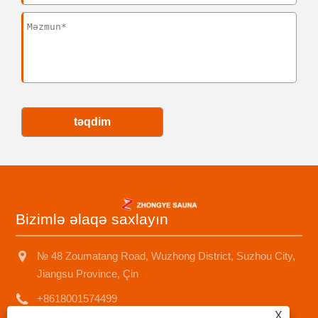
təqdim
Bizimlə əlaqə saxlayın
№ 48 Zoumatang Road, Wuzhong District, Suzhou City,
Jiangsu Province, Çin
+8618001574499
X