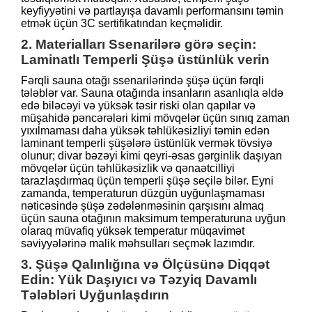
keyfiyyətini və partlayışa davamlı performansını təmin
etmək üçün 3C sertifikatından keçməlidir.
2. Materialları Ssenarilərə görə seçin:
Laminatlı Temperli Şüşə üstünlük verin
Fərqli sauna otağı ssenarilərində şüşə üçün fərqli
tələblər var. Sauna otağında insanların asanlıqla əldə
edə biləcəyi və yüksək təsir riski olan qapılar və
müşahidə pəncərələri kimi mövqelər üçün sınıq zaman
yıxılmaması daha yüksək təhlükəsizliyi təmin edən
laminant temperli şüşələrə üstünlük vermək tövsiyə
olunur; divar bəzəyi kimi qeyri-əsas gərginlik daşıyan
mövqelər üçün təhlükəsizlik və qənaətcilliyi
tarazlaşdırmaq üçün temperli şüşə seçilə bilər. Eyni
zamanda, temperaturun düzgün uyğunlaşmaması
nəticəsində şüşə zədələnməsinin qarşısını almaq
üçün sauna otağının maksimum temperaturuna uyğun
olaraq müvafiq yüksək temperatur müqavimət
səviyyələrinə malik məhsulları seçmək lazımdır.
3. Şüşə Qalınlığına və Ölçüsünə Diqqət
Edin: Yük Daşıyıcı və Təzyiq Davamlı
Tələbləri Uyğunlaşdırın