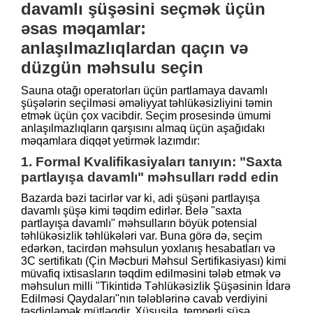
davamlı şüşəsini seçmək üçün
əsas məqamlar:
anlaşılmazlıqlardan qaçın və
düzgün məhsulu seçin
Sauna otağı operatorları üçün partlamaya davamlı
şüşələrin seçilməsi əməliyyat təhlükəsizliyini təmin
etmək üçün çox vacibdir. Seçim prosesində ümumi
anlaşılmazlıqların qarşısını almaq üçün aşağıdakı
məqamlara diqqət yetirmək lazımdır:
1. Formal Kvalifikasiyaları tanıyın: "Saxta
partlayışa davamlı" məhsulları rədd edin
Bazarda bəzi tacirlər var ki, adi şüşəni partlayışa
davamlı şüşə kimi təqdim edirlər. Belə "saxta
partlayışa davamlı" məhsulların böyük potensial
təhlükəsizlik təhlükələri var. Buna görə də, seçim
edərkən, tacirdən məhsulun yoxlanış hesabatları və
3C sertifikatı (Çin Məcburi Məhsul Sertifikasiyası) kimi
müvafiq ixtisasların təqdim edilməsini tələb etmək və
məhsulun milli "Tikintidə Təhlükəsizlik Şüşəsinin İdarə
Edilməsi Qaydaları"nın tələblərinə cavab verdiyini
təsdiqləmək mütləqdir. Xüsusilə, temperli şüşə