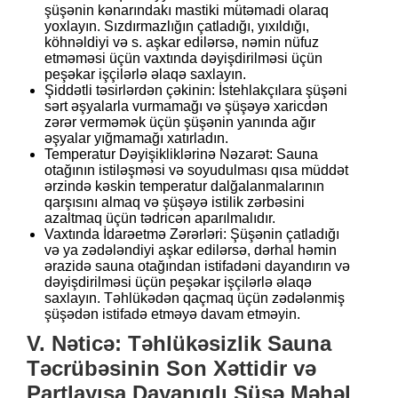
şüşənin kənarındakı mastiki mütəmadi olaraq
yoxlayın. Sızdırmazlığın çatladığı, yıxıldığı,
köhnəldiyi və s. aşkar edilərsə, nəmin nüfuz
etməməsi üçün vaxtında dəyişdirilməsi üçün
peşəkar işçilərlə əlaqə saxlayın.
Şiddətli təsirlərdən çəkinin: İstehlakçılara şüşəni
sərt əşyalarla vurmamağı və şüşəyə xaricdən
zərər verməmək üçün şüşənin yanında ağır
əşyalar yığmamağı xatırladın.
Temperatur Dəyişikliklərinə Nəzarət: Sauna
otağının istiləşməsi və soyudulması qısa müddət
ərzində kəskin temperatur dalğalanmalarının
qarşısını almaq və şüşəyə istilik zərbəsini
azaltmaq üçün tədricən aparılmalıdır.
Vaxtında İdarəetmə Zərərləri: Şüşənin çatladığı
və ya zədələndiyi aşkar edilərsə, dərhal həmin
ərazidə sauna otağından istifadəni dayandırın və
dəyişdirilməsi üçün peşəkar işçilərlə əlaqə
saxlayın. Təhlükədən qaçmaq üçün zədələnmiş
şüşədən istifadə etməyə davam etməyin.
V. Nəticə: Təhlükəsizlik Sauna
Təcrübəsinin Son Xəttidir və
Partlayışa Dayanıqlı Şüşə Məhəl