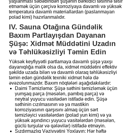
yaşlanması səbəbindən şüşənin bərkidici təsirinə təsir
etməmək üçün çərçivə korroziyaya davamlı və yüksək
temperatura davamlı materiallardan (paslanmayan
polad kimi) hazırlanmalıdır.
IV. Sauna Otağına Gündəlik
Baxım Partlayışdan Dayanan
Şüşə: Xidmət Müddətini Uzadın
və Təhlükəsizliyi Təmin Edin
Yüksək keyfiyyətli partlamaya davamlı şüşə yaxşı
dayanıqlığa malik olsa da, xidmət müddətini effektiv
şəkildə uzada bilən və davamlı olaraq təhlükəsizliyi
təmin edən gündəlik texniki xidmət hələ də
əvəzolunmazdır. Baxım nöqtələri aşağıdakılardır:
Daimi Təmizləmə: Şüşə səthini təmizləmək üçün
yumşaq parça (məsələn, pambıq parça) və
neytral yuyucu vasitədən istifadə edin. Şüşə
səthinin cızılmasının və ya mastikin
korroziyasının qarşısını almaq üçün sərt
təmizləyici vasitələrdən (polad yun kimi) və ya
yüksək aşındırıcı yuyucu vasitələrdən (məsələn,
güclü turşular və qələvilər) istifadə etməyin.
Sızdırmazlıq Vəziyyətini Yoxlayın: Hər həftə