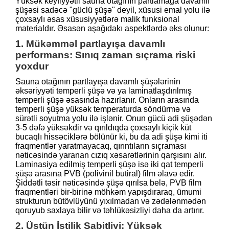
Yüksək keyfiyyətli sauna otağının partlamağa davamlı
şüşəsi sadəcə "güclü şüşə" deyil, xüsusi emal yolu ilə
çoxsaylı əsas xüsusiyyətlərə malik funksional
materialdır. Əsasən aşağıdakı aspektlərdə əks olunur:
1. Mükəmməl partlayışa davamlı
performans: Sınıq zaman sıçrama riski
yoxdur
Sauna otağının partlayışa davamlı şüşələrinin
əksəriyyəti temperli şüşə və ya laminatlaşdırılmış
temperli şüşə əsasında hazırlanır. Onların arasında
temperli şüşə yüksək temperaturda söndürmə və
sürətli soyutma yolu ilə işlənir. Onun gücü adi şüşədən
3-5 dəfə yüksəkdir və qırıldıqda çoxsaylı kiçik küt
bucaqlı hissəciklərə bölünür ki, bu da adi şüşə kimi iti
fraqmentlər yaratmayacaq, qırıntıların sıçraması
nəticəsində yaranan cızıq xəsarətlərinin qarşısını alır.
Laminasiya edilmiş temperli şüşə isə iki qat temperli
şüşə arasına PVB (polivinil butiral) film əlavə edir.
Şiddətli təsir nəticəsində şüşə qırılsa belə, PVB film
fraqmentləri bir-birinə möhkəm yapışdıraraq, ümumi
strukturun bütövlüyünü yıxılmadan və zədələnmədən
qoruyub saxlaya bilir və təhlükəsizliyi daha da artırır.
2. Üstün İstilik Sabitliyi: Yüksək