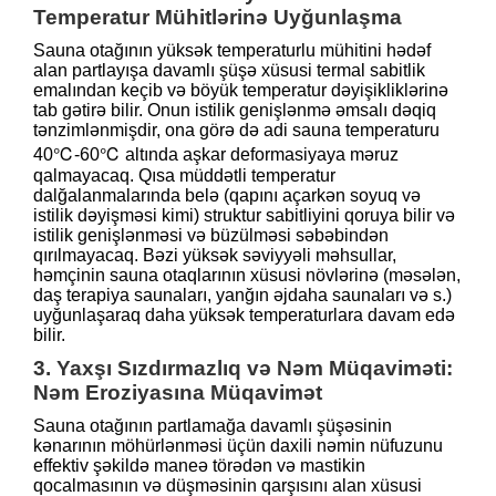
Temperatur Mühitlərinə Uyğunlaşma
Sauna otağının yüksək temperaturlu mühitini hədəf
alan partlayışa davamlı şüşə xüsusi termal sabitlik
emalından keçib və böyük temperatur dəyişikliklərinə
tab gətirə bilir. Onun istilik genişlənmə əmsalı dəqiq
tənzimlənmişdir, ona görə də adi sauna temperaturu
40℃-60℃ altında aşkar deformasiyaya məruz
qalmayacaq. Qısa müddətli temperatur
dalğalanmalarında belə (qapını açarkən soyuq və
istilik dəyişməsi kimi) struktur sabitliyini qoruya bilir və
istilik genişlənməsi və büzülməsi səbəbindən
qırılmayacaq. Bəzi yüksək səviyyəli məhsullar,
həmçinin sauna otaqlarının xüsusi növlərinə (məsələn,
daş terapiya saunaları, yanğın əjdaha saunaları və s.)
uyğunlaşaraq daha yüksək temperaturlara davam edə
bilir.
3. Yaxşı Sızdırmazlıq və Nəm Müqaviməti:
Nəm Eroziyasına Müqavimət
Sauna otağının partlamağa davamlı şüşəsinin
kənarının möhürlənməsi üçün daxili nəmin nüfuzunu
effektiv şəkildə maneə törədən və mastikin
qocalmasının və düşməsinin qarşısını alan xüsusi