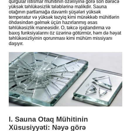
qurğular istismar mühitinin özəlliyinə görə son dərəcə
yüksək təhlükəsizlik tələblərinə malikdir. Sauna
otağının partlamağa davamlı şüşələri yüksək
temperatur və yüksək təzyiq kimi mürəkkəb mühitlərin
öhdəsindən gəlmək üçün hazırlanmış əsas
təhlükəsizlik maneəsidir. O, təkcə işıqlandırma və
baxış funksiyalarını öz üzərinə götürmür, həm də həyat
təhlükəsizliyinin qorunması kimi mühüm missiyanı
daşıyır.
I. Sauna Otaq Mühitinin
Xüsusiyyəti: Nəyə görə