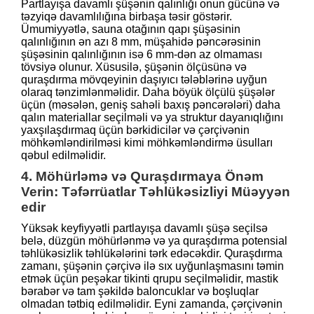
Partlayışa davamlı şüşənin qalınlığı onun gücünə və
təzyiqə davamlılığına birbaşa təsir göstərir.
Ümumiyyətlə, sauna otağının qapı şüşəsinin
qalınlığının ən azı 8 mm, müşahidə pəncərəsinin
şüşəsinin qalınlığının isə 6 mm-dən az olmaması
tövsiyə olunur. Xüsusilə, şüşənin ölçüsünə və
quraşdırma mövqeyinin daşıyıcı tələblərinə uyğun
olaraq tənzimlənməlidir. Daha böyük ölçülü şüşələr
üçün (məsələn, geniş sahəli baxış pəncərələri) daha
qalın materiallar seçilməli və ya struktur dayanıqlığını
yaxşılaşdırmaq üçün bərkidicilər və çərçivənin
möhkəmləndirilməsi kimi möhkəmləndirmə üsulları
qəbul edilməlidir.
4. Möhürləmə və Quraşdırmaya Önəm
Verin: Təfərrüatlar Təhlükəsizliyi Müəyyən
edir
Yüksək keyfiyyətli partlayışa davamlı şüşə seçilsə
belə, düzgün möhürlənmə və ya quraşdırma potensial
təhlükəsizlik təhlükələrini tərk edəcəkdir. Quraşdırma
zamanı, şüşənin çərçivə ilə sıx uyğunlaşmasını təmin
etmək üçün peşəkar tikinti qrupu seçilməlidir, mastik
bərabər və tam şəkildə baloncuklar və boşluqlar
olmadan tətbiq edilməlidir. Eyni zamanda, çərçivənin