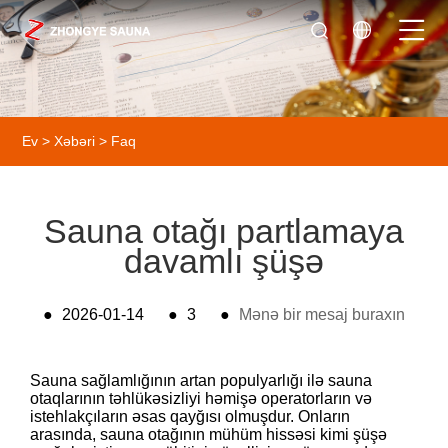
Ev
>
Xəbəri
>
Faq
Sauna otağı partlamaya
davamlı şüşə
●
2026-01-14
●
3
●
Mənə bir mesaj buraxın
Sauna sağlamlığının artan populyarlığı ilə sauna
otaqlarının təhlükəsizliyi həmişə operatorların və
istehlakçıların əsas qayğısı olmuşdur. Onların
arasında, sauna otağının mühüm hissəsi kimi şüşə