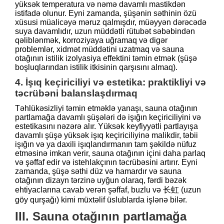
yüksək temperatura və nəmə davamlı mastikdən
istifadə olunur. Eyni zamanda, şüşənin səthinin özü
xüsusi müalicəyə məruz qalmışdır, müəyyən dərəcədə
suya davamlıdır, uzun müddətli rütubət səbəbindən
qəliblənmək, korroziyaya uğramaq və digər
problemlər, xidmət müddətini uzatmaq və sauna
otağının istilik izolyasiya effektini təmin etmək (şüşə
boşluqlarından istilik itkisinin qarşısını almaq).
4. İşıq keçiriciliyi və estetika: praktikliyi və
təcrübəni balanslaşdırmaq
Təhlükəsizliyi təmin etməklə yanaşı, sauna otağının
partlamağa davamlı şüşələri də işığın keçiriciliyini və
estetikasını nəzərə alır. Yüksək keyfiyyətli partlayışa
davamlı şüşə yüksək işıq keçiriciliyinə malikdir, təbii
işığın və ya daxili işıqlandırmanın tam şəkildə nüfuz
etməsinə imkan verir, sauna otağının içini daha parlaq
və şəffaf edir və istehlakçının təcrübəsini artırır. Eyni
zamanda, şüşə səthi düz və hamardır və sauna
otağının dizayn tərzinə uyğun olaraq, fərdi bəzək
ehtiyaclarına cavab verən şəffaf, buzlu və 长虹 (uzun
göy qurşağı) kimi müxtəlif üslublarda işlənə bilər.
III. Sauna otağının partlamağa