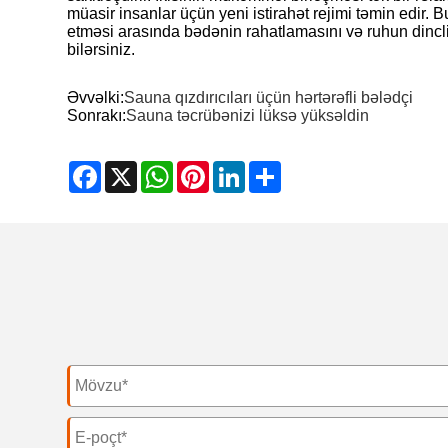
müasir insanlar üçün yeni istirahət rejimi təmin edir. B
etməsi arasında bədənin rahatlamasını və ruhun dincli
bilərsiniz.
Əvvəlki:
Sauna qızdırıcıları üçün hərtərəfli bələdçi
Sonrakı:
Sauna təcrübənizi lüksə yüksəldin
Facebook
X
WhatsApp
Pinterest
LinkedIn
Share