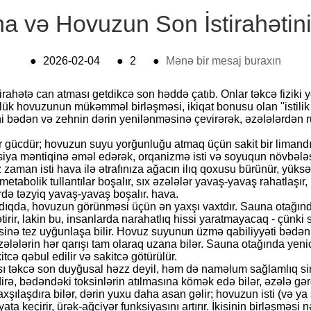
a və Hovuzun Son İstirahətini
●
2026-02-04
●
2
●
Mənə bir mesaj buraxın
tirahətə can atması getdikcə son həddə çatıb. Onlar təkcə fizik
lük hovuzunun mükəmməl birləşməsi, ikiqat bonusu olan "istilik 
i bədən və zehnin dərin yenilənməsinə çevirərək, əzələlərdən ru
gücdür; hovuzun suyu yorğunluğu atmaq üçün sakit bir limandır. Q
sasiya məntiqinə əməl edərək, orqanizmə isti və soyuqun növbəl
z zaman isti hava ilə ətrafınıza ağacın ilıq qoxusu bürünür, yü
bolik tullantılar boşalır, sıx əzələlər yavaş-yavaş rahatlaşır, bo
ərdə təzyiq yavaş-yavaş boşalır. hava.
ıqda, hovuzun görünməsi üçün ən yaxşı vaxtdır. Sauna otağında
ətirir, lakin bu, insanlarda narahatlıq hissi yaratmayacaq - çünk
inə tez uyğunlaşa bilir. Hovuz suyunun üzmə qabiliyyəti bədəni 
zələlərin hər qarışı tam olaraq uzana bilər. Sauna otağında ye
tcə qəbul edilir və sakitcə götürülür.
ı təkcə son duyğusal həzz deyil, həm də naməlum sağlamlıq sirl
rə, bədəndəki toksinlərin atılmasına kömək edə bilər, əzələ gərgi
şılaşdıra bilər, dərin yuxu daha asan gəlir; hovuzun isti (və ya 
ta keçirir, ürək-ağciyər funksiyasını artırır. İkisinin birləşməsi 