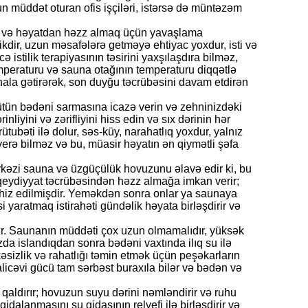
un müddət oturan ofis işçiləri, istərsə də müntəzəm
ürü və həyatdan həzz almaq üçün yavaşlama
ikdir, uzun məsafələrə getməyə ehtiyac yoxdur, isti və
istilik terapiyasının təsirini yaxşılaşdıra bilməz,
temperaturu və sauna otağının temperaturu diqqətlə
hala gətirərək, son duyğu təcrübəsini davam etdirən
bütün bədəni sarmasına icazə verin və zehninizdəki
liyini və zərifliyini hiss edin və sıx dərinin hər
tubəti ilə dolur, səs-küy, narahatlıq yoxdur, yalnız
verə bilməz və bu, müasir həyatın ən qiymətli şəfa
ərkəzi sauna və üzgüçülük hovuzunu əlavə edir ki, bu
qeydiyyat təcrübəsindən həzz almağa imkan verir;
chiz edilmişdir. Yeməkdən sonra onlar ya saunaya
i yaratmaq istirahəti gündəlik həyata birləşdirir və
dır. Saunanın müddəti çox uzun olmamalıdır, yüksək
da islandıqdan sonra bədəni vaxtında ilıq su ilə
əsizlik və rahatlığı təmin etmək üçün peşəkarların
licəvi gücü tam sərbəst buraxıla bilər və bədən və
n qaldırır; hovuzun suyu dərini nəmləndirir və ruhu
idalanmasını su qidasının relyefi ilə birləşdirir və