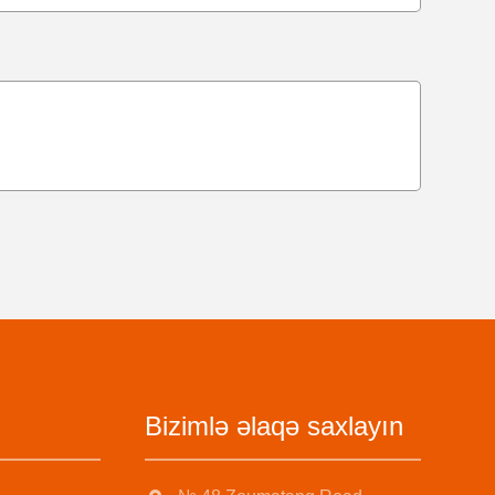
Bizimlə əlaqə saxlayın