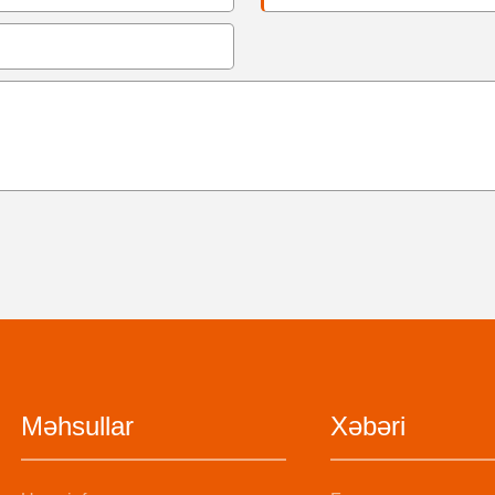
Məhsullar
Xəbəri