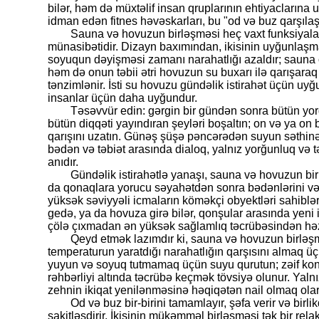
bilər, həm də müxtəlif insan qruplarının ehtiyaclarına
idman edən fitnes həvəskarları, bu "od və buz qarşılaşm
Sauna və hovuzun birləşməsi heç vaxt funksiyala
münasibətidir. Dizayn baxımından, ikisinin uyğunlaşmas
soyuqun dəyişməsi zamanı narahatlığı azaldır; sauna ota
həm də onun təbii ətri hovuzun su buxarı ilə qarışaraq
tənzimlənir. İsti su hovuzu gündəlik istirahət üçün u
insanlar üçün daha uyğundur.
Təsəvvür edin: gərgin bir gündən sonra bütün yor
bütün diqqəti yayındıran şeyləri boşaltın; on və ya on 
qarışını uzatın. Günəş şüşə pəncərədən suyun səthinə pa
bədən və təbiət arasında dialoq, yalnız yorğunluq və t
anıdır.
Gündəlik istirahətlə yanaşı, sauna və hovuzun bi
da qonaqlara yorucu səyahətdən sonra bədənlərini və 
yüksək səviyyəli icmaların köməkçi obyektləri sahibl
gedə, ya da hovuza girə bilər, qonşular arasında yeni i
çölə çıxmadan ən yüksək sağlamlıq təcrübəsindən həz
Qeyd etmək lazımdır ki, sauna və hovuzun birləşm
temperaturun yaratdığı narahatlığın qarşısını almaq ü
yuyun və soyuq tutmamaq üçün suyu qurutun; zəif konst
rəhbərliyi altında təcrübə keçmək tövsiyə olunur. Yal
zehnin ikiqat yenilənməsinə həqiqətən nail olmaq olar
Od və buz bir-birini tamamlayır, şəfa verir və birl
sakitləşdirir. İkisinin mükəmməl birləşməsi tək bir rela