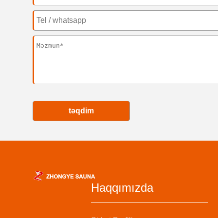
təqdim
Haqqımızda