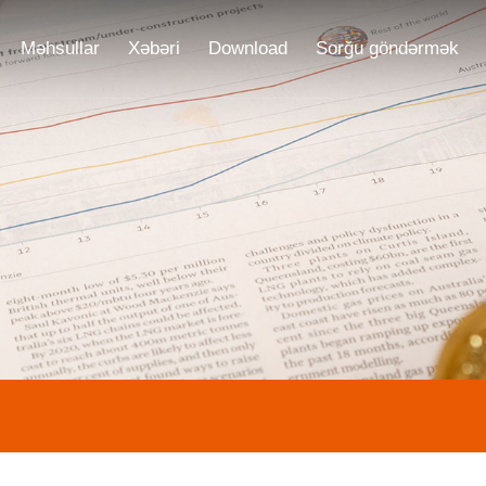
Məhsullar
Xəbəri
Download
Sorğu göndərmək