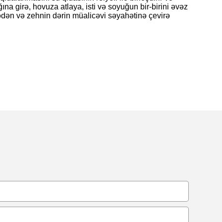
ına girə, hovuza atlaya, isti və soyuğun bir-birini əvəz
bədən və zehnin dərin müalicəvi səyahətinə çevirə