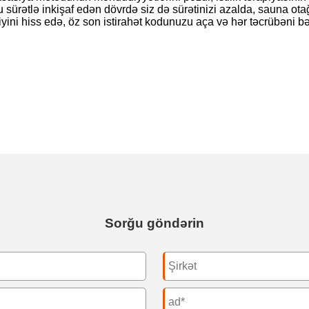
u sürətlə inkişaf edən dövrdə siz də sürətinizi azalda, sauna otağ
yini hiss edə, öz son istirahət kodunuzu aça və hər təcrübəni 
Sorğu göndərin