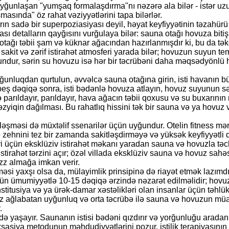
 uyğunlaşan "yumşaq formalaşdırma"nı nəzərə ala bilər - istər uz
asında" öz rahat vəziyyətlərini tapa bilərlər.
rın sadə bir superpoziasiyası deyil, həyat keyfiyyətinin təzah
ı detalların qayğısını vurğulaya bilər: sauna otağı hovuza bitiş
ğı təbii şam və küknar ağacından hazırlanmışdır ki, bu da təkcə 
 sakit və zərif istirahət atmosferi yarada bilər; hovuzun suyun 
yğundur, sərin su hovuzu isə hər bir təcrübəni daha məqsədyönlü 
ğunluqdan qurtulun, əvvəlcə sauna otağına girin, isti havanın 
beş dəqiqə sonra, isti bədənlə hovuza atlayın, hovuz suyunun sərin
rıldayır, parıldayır, hava ağacın təbii qoxusu və su buxarının rü
əzyiqin dağılması. Bu rahatlıq hissini tək bir sauna və ya hovuz 
rləşməsi də müxtəlif ssenarilər üçün uyğundur. Otelin fitness m
zehnini tez bir zamanda sakitləşdirməyə və yüksək keyfiyyətli 
əri üçün eksklüziv istirahət məkanı yaradan sauna və hovuzla tə
stirahət tərzini açır; özəl villada eksklüziv sauna və hovuz sahəs
z almağa imkan verir.
əsi yaxşı olsa da, mülayimlik prinsipinə də riayət etmək lazım
çün ümumiyyətlə 10-15 dəqiqə ərzində nəzarət edilməlidir; hovuz
itusiya və ya ürək-damar xəstəlikləri olan insanlar üçün təhlük
nız ağlabatan uyğunluq və orta təcrübə ilə sauna və hovuzun müa
.
ikdə yaşayır. Saunanın istisi bədəni qızdırır və yorğunluğu arada
ksasiya metodunun məhdudiyyətlərini pozur, istilik terapiyasının q