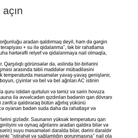
 açın
i yorğunluğu aradan qaldırmaq deyil, həm də gərgin
terapiyası + su ilə qidalanma", tək bir rahatlama
ha hərtərəfli relyef və qidalanmaya nail olmaqla,
arşılıqlı görünsələr də, əslində bir-birlərini
əşməsi arasında təbii maddələr mübadiləsini
ksək temperaturda məsamələr yavaş-yavaş genişlənir,
yun, çiyinlər və bel və bel ağrıları AC istinin
 quru istidən qurtulun və təmiz və sərin hovuza
i sauna ilə əvvəlcədən qızdırılan bədənin qan dövranı
zərifcə qaldıraraq bütün ağırlıq yükünü
nicə oyanan bədən suda daha da rahatlaşır və
ərini gizlədir. Saunanın yüksək temperaturu qan
nliyini və oynaq ağrılarını aradan qaldıra bilər və
sərin) suyu məsamələri daralda bilər, dərini daraldır
nəinki "istirahət və sağlamlığın qorunmasına" nail ola