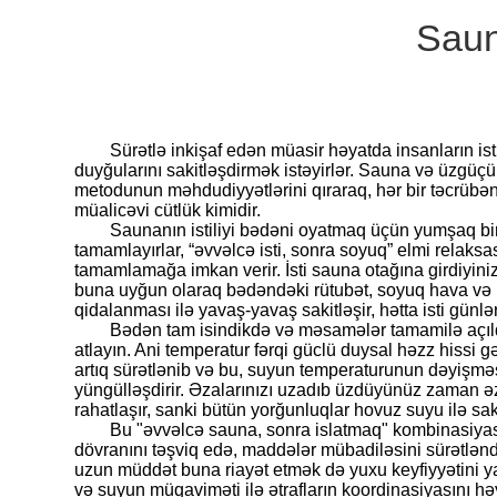
Saun
Sürətlə inkişaf edən müasir həyatda insanların is
duyğularını sakitləşdirmək istəyirlər. Sauna və üzgüçü
metodunun məhdudiyyətlərini qıraraq, hər bir təcrübən
müalicəvi cütlük kimidir.
Saunanın istiliyi bədəni oyatmaq üçün yumşaq bir 
tamamlayırlar, “əvvəlcə isti, sonra soyuq” elmi relak
tamamlamağa imkan verir. İsti sauna otağına girdiyini
buna uyğun olaraq bədəndəki rütubət, soyuq hava və meta
qidalanması ilə yavaş-yavaş sakitləşir, hətta isti günl
Bədən tam isindikdə və məsamələr tamamilə açıld
atlayın. Ani temperatur fərqi güclü duysal həzz hissi g
artıq sürətlənib və bu, suyun temperaturunun dəyişməs
yüngülləşdirir. Əzalarınızı uzadıb üzdüyünüz zaman ə
rahatlaşır, sanki bütün yorğunluqlar hovuz suyu ilə saki
Bu "əvvəlcə sauna, sonra islatmaq" kombinasiyas
dövranını təşviq edə, maddələr mübadiləsini sürətləndi
uzun müddət buna riayət etmək də yuxu keyfiyyətini yax
və suyun müqaviməti ilə ətrafların koordinasiyasını həya