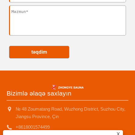
təqdim
Bizimlə əlaqə saxlayın
№ 48 Zoumatang Road, Wuzhong District, Suzhou City,
Jiangsu Province, Çin
+8618001574499
X