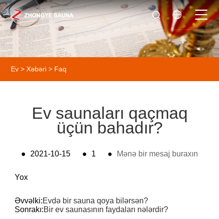
Ev
>
Xəbəri
>
Faq
Ev saunaları qaçmaq
üçün bahadır?
●
2021-10-15
●
1
●
Mənə bir mesaj buraxın
Yox
Əvvəlki:
Evdə bir sauna qoya bilərsən?
Sonrakı:
Bir ev saunasının faydaları nələrdir?