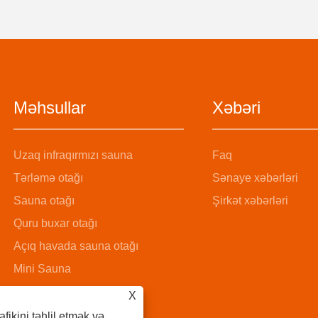
Məhsullar
Xəbəri
Uzaq infraqırmızı sauna
Faq
Tərləmə otağı
Sənaye xəbərləri
Sauna otağı
Şirkət xəbərləri
Quru buxar otağı
Açıq havada sauna otağı
Mini Sauna
Buxar sauna otağı
X
Taxta vedrə Sauna otağı
afikini təhlil etmək və