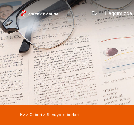
Ev
Haqqımızda
Ev
>
Xəbəri
>
Sənaye xəbərləri