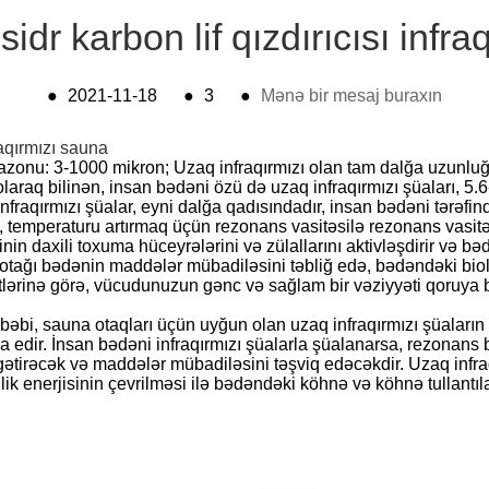
sidr karbon lif qızdırıcısı infra
●
2021-11-18
●
3
●
Mənə bir mesaj buraxın
fraqırmızı sauna
zonu: 3-1000 mikron; Uzaq infraqırmızı olan tam dalğa uzunluğu 
olaraq bilinən, insan bədəni özü də uzaq infraqırmızı şüaları, 5.6
nfraqırmızı şüalar, eyni dalğa qadısındadır, insan bədəni tərəfin
ğı, temperaturu artırmaq üçün rezonans vasitəsilə rezonans vasit
nin daxili toxuma hüceyrələrini və zülallarını aktivləşdirir və bə
a otağı bədənin maddələr mübadiləsini təbliğ edə, bədəndəki biolo
ətlərinə görə, vücudunuzun gənc və sağlam bir vəziyyəti qoruya 
əbəbi, sauna otaqları üçün uyğun olan uzaq infraqırmızı şüalar
siya edir. İnsan bədəni infraqırmızı şüalarla şüalanarsa, rezona
 gətirəcək və maddələr mübadiləsini təşviq edəcəkdir. Uzaq infra
ik enerjisinin çevrilməsi ilə bədəndəki köhnə və köhnə tullantılar