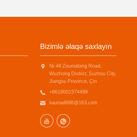
Bizimlə əlaqə saxlayın
№ 48 Zoumatang Road,
Wuzhong District, Suzhou City,
Jiangsu Province, Çin
+8618001574499
saunad688@163.com