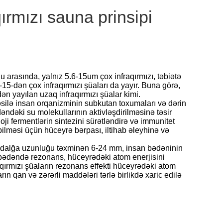
qırmızı sauna prinsipi
arasında, yalnız 5.6-15um çox infraqırmızı, təbiətə
-15-dən çox infraqırmızı şüaları da yayır. Buna görə,
dən yayılan uzaq infraqırmızı şüalar kimi.
əsilə insan orqanizminin subkutan toxumaları və dərin
dəndəki su molekullarının aktivləşdirilməsinə təsir
ji fermentlərin sintezini sürətləndirə və immunitet
bilməsi üçün hüceyrə bərpası, iltihab əleyhinə və
ın dalğa uzunluğu təxminən 6-24 mm, insan bədəninin
ns bədəndə rezonans, hüceyrədəki atom enerjisini
qırmızı şüaların rezonans effekti hüceyrədəki atom
ın qan və zərərli maddələri tərlə birlikdə xaric edilə