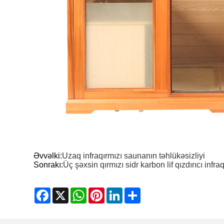
Əvvəlki:
Uzaq infraqırmızı saunanın təhlükəsizliyi
Sonrakı:
Üç şəxsin qırmızı sidr karbon lif qızdırıcı infra
Facebook
X
WhatsApp
Pinterest
LinkedIn
Share