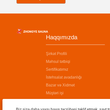
Haqqımızda
Şirkət Profili
Məhsul tətbiqi
Sertifikatımız
İstehsalat avadanlığı
Bazar və Xidmət
Müştəri işi
Biz sizə daha yaxşı baxış təcrübəsi təklif etmək, sayt tr