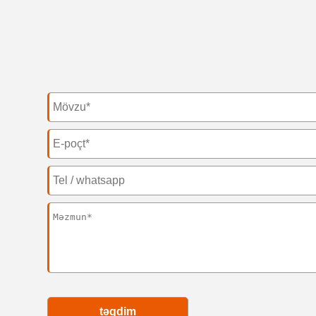
təqdim