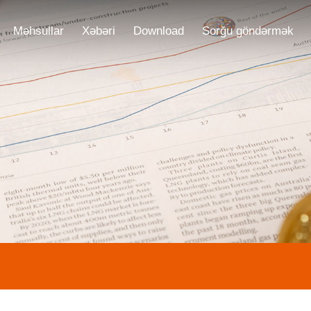
Məhsullar
Xəbəri
Download
Sorğu göndərmək