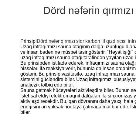
Dörd nəfərin qırmızı 
Prinsipi
Dörd nəfər qırmızı sidr karbon lif qızdırıcısı in
Uzaq infraqırmızı sauna otağının dalğa uzunluğu diapa
və insan bədəninə müsbət təsir göstərir. "Həyat işığı" 
uzaq infraqırmızı sauna otağı tərəfindən yayılan uzaq i
Bu prinsipdən istifadə edərək, infraqırmızı sauna ota
hissələri ilə reaksiya verir, bununla da insan orqanizmi
göstərir. Bu prinsip vasitəsilə, uzaq infraqırmızı saun
sistemini gücləndirə bilər. Uzaq infraqırmızı xüsusiyy
analjezik tətbiq edə bilər.
Sauna getmək hüceyrələri aktivləşdirə bilər. Bunun s
istehsal etdiyi elektromaqnit dalğaları ilə sinxroniza
aktivləşdirəcəkdir. Bu, qan dövranını daha yaxşı hala
enerjisini ən yüksək nöqtəyə çatmağa məcbur edir. İstil
bilər.