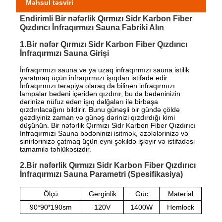
Məhsul təsviri
Endirimli Bir nəfərlik Qırmızı Sidr Karbon Fiber
Qızdırıcı İnfraqırmızı Sauna Fabriki Alın
1.Bir nəfər Qırmızı Sidr Karbon Fiber Qızdırıcı
İnfraqırmızı Sauna Girişi
İnfraqırmızı sauna və ya uzaq infraqırmızı sauna istilik
yaratmaq üçün infraqırmızı işıqdan istifadə edir.
İnfraqırmızı terapiya olaraq da bilinən infraqırmızı
lampalar bədəni içəridən qızdırır, bu da bədəninizin
dərinizə nüfuz edən işıq dalğaları ilə birbaşa
qızdırılacağını bildirir. Bunu günəşli bir gündə çöldə
gəzdiyiniz zaman və günəş dərinizi qızdırdığı kimi
düşünün. Bir nəfərlik Qırmızı Sidr Karbon Fiber Qızdırıcı
İnfraqırmızı Sauna bədəninizi isitmək, əzələlərinizə və
sinirlərinizə çatmaq üçün eyni şəkildə işləyir və istifadəsi
tamamilə təhlükəsizdir.
2.Bir nəfərlik Qırmızı Sidr Karbon Fiber Qızdırıcı
İnfraqırmızı Sauna Parametri (Spesifikasiya)
Ölçü
Gərginlik
Güc
Material
90*90*190sm
120V
1400W
Hemlock