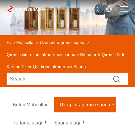
Ev
>
Məhsullar
>
Uzaq infraqırmızı sauna
>
Qırmızı sidr uzaq infraqırmızı sauna
> Bir nəfərlik Qırmızı Sidr
Karbon Fiber Qızdırıcı İnfraqırmızı Sauna
Bütün Məhsullar
Uzaq infraqırmızı sauna
Tərləmə otağı
Sauna otağı