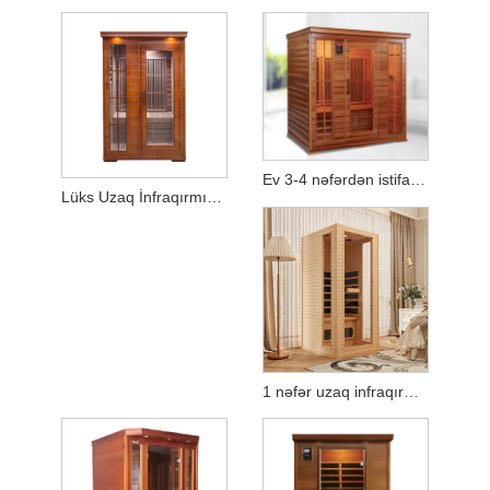
Ev 3-4 nəfərdən istifadə edin Qırmızı sidr uzaq infraqırmızı sauna
Lüks Uzaq İnfraqırmızı Ev Sauna Spa - 2/3 Kişilik Solid Canadian Hemlock
1 nəfər uzaq infraqırmızı sauna