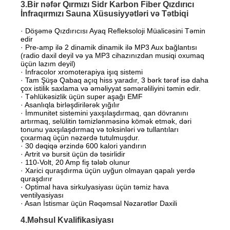
3.Bir nəfər Qırmızı Sidr Karbon Fiber Qızdırıcı
İnfraqırmızı Sauna Xüsusiyyətləri və Tətbiqi
· Döşəmə Qızdırıcısı Ayaq Refleksoloji Müalicəsini Təmin
edir
· Pre-amp ilə 2 dinamik dinamik ilə MP3 Aux bağlantısı
(radio daxil deyil və ya MP3 cihazınızdan musiqi oxumaq
üçün lazım deyil)
· Infracolor xromoterapiya işıq sistemi
· Tam Şüşə Qabaq açıq hiss yaradır, 3 bərk tərəf isə daha
çox istilik saxlama və əməliyyat səmərəliliyini təmin edir.
· Təhlükəsizlik üçün super aşağı EMF
· Asanlıqla birləşdirilərək yığılır
· İmmunitet sistemini yaxşılaşdırmaq, qan dövranını
artırmaq, selülitin təmizlənməsinə kömək etmək, dəri
tonunu yaxşılaşdırmaq və toksinləri və tullantıları
çıxarmaq üçün nəzərdə tutulmuşdur.
· 30 dəqiqə ərzində 600 kalori yandırın
· Artrit və bursit üçün də təsirlidir
· 110-Volt, 20 Amp fiş tələb olunur
· Xarici quraşdırma üçün uyğun olmayan qapalı yerdə
quraşdırır
· Optimal hava sirkulyasiyası üçün təmiz hava
ventilyasiyası
· Asan İstismar üçün Rəqəmsal Nəzarətlər Daxili
4.Məhsul Kvalifikasiyası