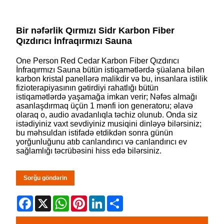
Bir nəfərlik Qırmızı Sidr Karbon Fiber
Qızdırıcı İnfraqırmızı Sauna
One Person Red Cedar Karbon Fiber Qızdırıcı
İnfraqırmızı Sauna bütün istiqamətlərdə şüalana bilən
karbon kristal panellərə malikdir və bu, insanlara istilik
fizioterapiyasının gətirdiyi rahatlığı bütün
istiqamətlərdə yaşamağa imkan verir; Nəfəs almağı
asanlaşdırmaq üçün 1 mənfi ion generatoru; əlavə
olaraq o, audio avadanlıqla təchiz olunub. Onda siz
istədiyiniz vaxt sevdiyiniz musiqini dinləyə bilərsiniz;
bu məhsuldan istifadə etdikdən sonra günün
yorğunluğunu atıb canlandırıcı və canlandırıcı ev
sağlamlığı təcrübəsini hiss edə bilərsiniz.
Sorğu göndərin
Facebook
X
WhatsApp
Pinterest
LinkedIn
Share