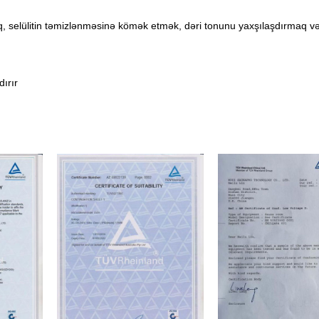
q, selülitin təmizlənməsinə kömək etmək, dəri tonunu yaxşılaşdırmaq və 
ırır