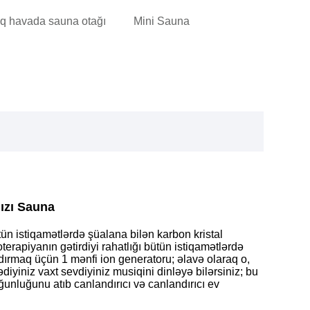
ıq havada sauna otağı
Mini Sauna
ızı Sauna
n istiqamətlərdə şüalana bilən karbon kristal
oterapiyanın gətirdiyi rahatlığı bütün istiqamətlərdə
ırmaq üçün 1 mənfi ion generatoru; əlavə olaraq o,
diyiniz vaxt sevdiyiniz musiqini dinləyə bilərsiniz; bu
unluğunu atıb canlandırıcı və canlandırıcı ev