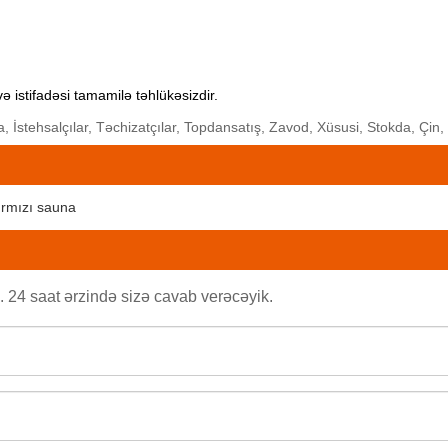
 və istifadəsi tamamilə təhlükəsizdir.
, İstehsalçılar, Təchizatçılar, Topdansatış, Zavod, Xüsusi, Stokda, Çin
qırmızı sauna
24 saat ərzində sizə cavab verəcəyik.