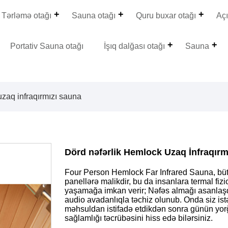
Tərləmə otağı
Sauna otağı
Quru buxar otağı
Aç
Portativ Sauna otağı
İşıq dalğası otağı
Sauna
 uzaq infraqırmızı sauna
Dörd nəfərlik Hemlock Uzaq İnfraqırm
Four Person Hemlock Far Infrared Sauna, bütü
panellərə malikdir, bu da insanlara termal fizi
yaşamağa imkan verir; Nəfəs almağı asanlaşd
audio avadanlıqla təchiz olunub. Onda siz istə
məhsuldan istifadə etdikdən sonra günün yorğ
sağlamlığı təcrübəsini hiss edə bilərsiniz.