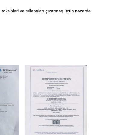
toksinləri və tullantıları çıxarmaq üçün nəzərdə