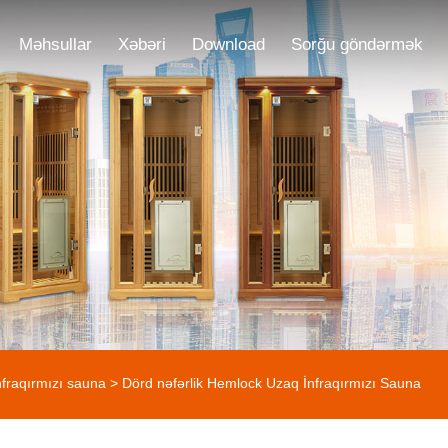
Məhsullar
Xəbəri
Download
Sorğu göndərmək
fraqırmızı sauna
> Dörd nəfərlik Hemlock Uzaq İnfraqırmızı Sauna