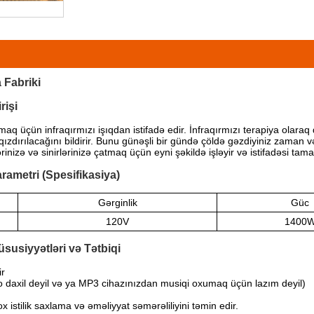
 Fabriki
rişi
maq üçün infraqırmızı işıqdan istifadə edir. İnfraqırmızı terapiya olaraq 
 qızdırılacağını bildirir. Bunu günəşli bir gündə çöldə gəzdiyiniz zaman
nizə və sinirlərinizə çatmaq üçün eyni şəkildə işləyir və istifadəsi tama
rametri (Spesifikasiya)
Gərginlik
Güc
120V
1400
susiyyətləri və Tətbiqi
ir
io daxil deyil və ya MP3 cihazınızdan musiqi oxumaq üçün lazım deyil)
 istilik saxlama və əməliyyat səmərəliliyini təmin edir.