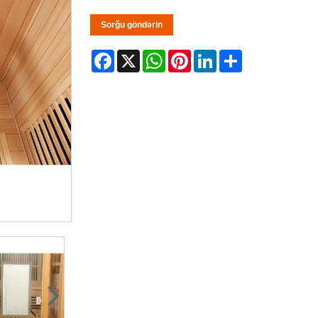
Sorğu göndərin
Facebook
X
WhatsApp
Pinterest
LinkedIn
Share