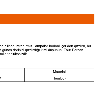
da bilinən infraqırmızı lampalar bədəni içəridən qızdırır, bu
 və günəş dərinizi qızdırdığı kimi düşünün. Four Person
milə təhlükəsizdir.
Material
W
Hemlock