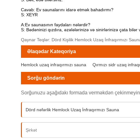
Cavab: Ev saunalarını idarə etmək bahadırmı?
S: XEYR
A:Ev saunasının faydaları nələrdir?
S: Bədəninizi qızdıra, əzələlərinizə və sinirlərinizə çata bilər
Qaynar Teqlər: Dörd Kişilik Hemlock Uzaq İnfraqırmızı Sauna
Əlaqədar Kateqoriya
Hemlock uzaq infraqırmızı sauna
Qırmızı sidr uzaq infra
Sorğu göndərin
Sorğunuzu aşağıdakı formada verməkdən çekinmeyin. 