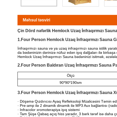
Məhsul təsviri
Çin Dörd nəfərlik Hemlock Uzaq İnfraqırmızı Sauna
1.Four Person Hemlock Uzaq İnfraqırmızı Sauna Gi
İnfraqırmızı sauna və ya uzaq infraqırmızı sauna istilik yarat
da bədəninizin dərinizə nüfuz edən işıq dalğaları ilə birbaşa
Hemlock Uzaq İnfraqırmızı Sauna bədəninizi isitmək, əzələləri
2.Four Person Baldıran Uzaq İnfraqırmızı Sauna Pa
Ölçü
90*90*190sm
3.Four Person Hemlock Uzaq İnfraqırmızı Sauna Xü
· Döşəmə Qızdırıcısı Ayaq Refleksoloji Müalicəsini Təmin ed
· Pre-amp ilə 2 dinamik dinamik ilə MP3 Aux bağlantısı (rad
· Infracolor xromoterapiya işıq sistemi
· Tam Şüşə Qabaq açıq hiss yaradır, 3 bərk tərəf isə daha çox