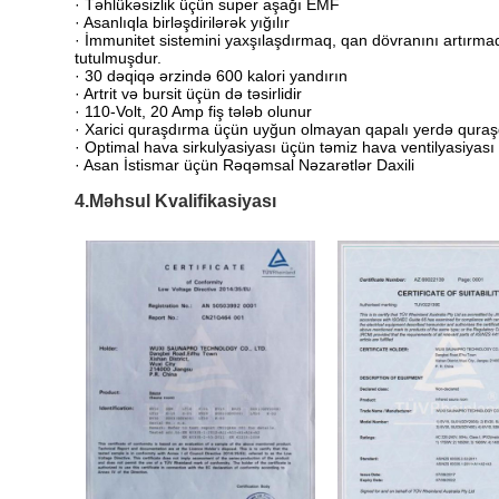
· Təhlükəsizlik üçün super aşağı EMF
· Asanlıqla birləşdirilərək yığılır
· İmmunitet sistemini yaxşılaşdırmaq, qan dövranını artırma
tutulmuşdur.
· 30 dəqiqə ərzində 600 kalori yandırın
· Artrit və bursit üçün də təsirlidir
· 110-Volt, 20 Amp fiş tələb olunur
· Xarici quraşdırma üçün uyğun olmayan qapalı yerdə quraşd
· Optimal hava sirkulyasiyası üçün təmiz hava ventilyasiyası
· Asan İstismar üçün Rəqəmsal Nəzarətlər Daxili
4.Məhsul Kvalifikasiyası