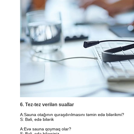
6. Tez-tez verilən suallar
A:
Sauna otağının quraşdırılmasını təmin edə bilərikmi?
S: Bəli, edə bilərik
A:Evə sauna qoymaq olar?
S: Bəli, edə bilərsiniz.