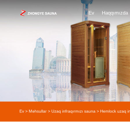
Ev
Haqqımızda
Ev
>
Məhsullar
>
Uzaq infraqırmızı sauna
>
Hemlock uzaq in