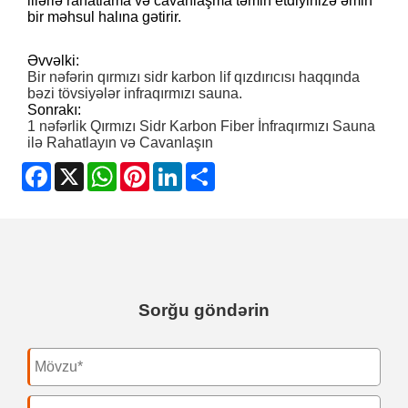
illərlə rahatlama və cavanlaşma təmin etdiyinizə əmin
bir məhsul halına gətirir.
Əvvəlki:
Bir nəfərin qırmızı sidr karbon lif qızdırıcısı haqqında
bəzi tövsiyələr infraqırmızı sauna.
Sonrakı:
1 nəfərlik Qırmızı Sidr Karbon Fiber İnfraqırmızı Sauna
ilə Rahatlayın və Cavanlaşın
Facebook
X
WhatsApp
Pinterest
LinkedIn
Share
Sorğu göndərin