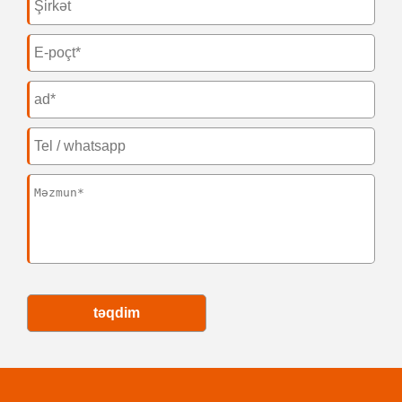
təqdim