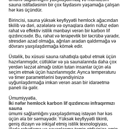
sauna istifadəsinin bir çox faydasını yaşamağa çalışan
hər kəs üçündür.
Birincisi, sauna yüksək keyfiyyətli hemlock ağacından
tikilib və dəri, əzələlərə və oynaqlara dərin nüfuz edən
rahat və effektiv istilik mənbəyi verən bir karbon lif
qızdırıcısıdır. Bu, rahat və terapevtik bir təcrübə yaradır,
stresdən azad olmağa, ağrıları aradan qaldırmağa və
dövranı yaxşılaşdırmağa kömək edir.
Üstəlik, bu xüsusi sauna rahatlıqla qəbul etmək üçün
hazırlanmışdır, cütlüklər və ya saunalarında daha çox
yerdən ləzzət almağı üstün tutan insanlar üçün əla
seçim etmək üçün hazırlanmışdır. Ayrıca temperaturu
və timer parametrlərini bəyəndiyinizə
uyğunlaşdırmağa imkan verən asan bir idarəetmə
paneli ilə gəlir.
Ümumiyyətlə,
İki nəfər hemlock karbon lif qızdırıcısı infraqırmızı
sauna
ümumi sağlamlığını yaxşılaşdırmaq istəyən hər kəs
üçün əla bir sərmayədir. Yüksək keyfiyyətli tikinti,
geniş dizayn və inkişaf etmiş istilik texnologiyası,