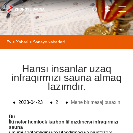
Ev
>
Xəbəri
>
Sənaye xəbərləri
Hansı insanlar uzaq
infraqırmızı sauna almaq
lazımdır.
●
2023-04-23
●
2
●
Mənə bir mesaj buraxın
Bu
İki nəfər hemlock karbon lif qızdırıcısı infraqırmızı
sauna
ümumi sağlamlığını yaxşılaşdırmaq və müntəzəm