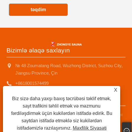
təqdim
Bizimlə əlaqə saxlayın
№ 48 Zoumatang Road, Wuzhong District, Suzhou City,
Jiangsu Province, Çin
+8618001574499
X
saunad688@163.com
Biz sizə daha yaxşı baxış təcrübəsi təklif etmək,
sayt trafikini təhlil etmək və məzmunu
fərdiləşdirmək üçün kukilərdən istifadə edirik. Bu
Müəllif hüquqları © 2025 Suzhou Zhongye Sauna Equipment
saytdan istifadə etməklə siz kukilərdən
Co, Ltd Bütün hüquqlar qorunur.
istifadəmizlə razılaşırsınız.
Məxfilik Siyasəti
Links
|
Sitemap
|
RSS
|
XML
|
Məxfilik Siyasəti
|