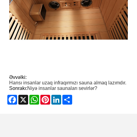
Əvvəlki:
Hansı insanlar uzaq infraqırmızı sauna almaq lazımdır.
Sonrakı:
Niyə insanlar saunaları sevirlər?
Facebook
X
WhatsApp
Pinterest
LinkedIn
Share