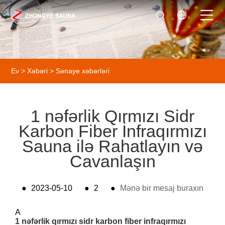
Ev
>
Xəbəri
>
Sənaye xəbərləri
1 nəfərlik Qırmızı Sidr
Karbon Fiber İnfraqırmızı
Sauna ilə Rahatlayın və
Cavanlaşın
●
2023-05-10
●
2
●
Mənə bir mesaj buraxın
A
1 nəfərlik qırmızı sidr karbon fiber infraqırmızı