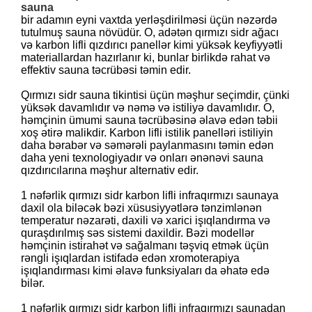
sauna
bir adamın eyni vaxtda yerləşdirilməsi üçün nəzərdə
tutulmuş sauna növüdür. O, adətən qırmızı sidr ağacı
və karbon lifli qızdırıcı panellər kimi yüksək keyfiyyətli
materiallardan hazırlanır ki, bunlar birlikdə rahat və
effektiv sauna təcrübəsi təmin edir.
Qırmızı sidr sauna tikintisi üçün məşhur seçimdir, çünki
yüksək davamlıdır və nəmə və istiliyə davamlıdır. O,
həmçinin ümumi sauna təcrübəsinə əlavə edən təbii
xoş ətirə malikdir. Karbon lifli istilik panelləri istiliyin
daha bərabər və səmərəli paylanmasını təmin edən
daha yeni texnologiyadır və onları ənənəvi sauna
qızdırıcılarına məşhur alternativ edir.
1 nəfərlik qırmızı sidr karbon lifli infraqırmızı saunaya
daxil ola biləcək bəzi xüsusiyyətlərə tənzimlənən
temperatur nəzarəti, daxili və xarici işıqlandırma və
quraşdırılmış səs sistemi daxildir. Bəzi modellər
həmçinin istirahət və sağalmanı təşviq etmək üçün
rəngli işıqlardan istifadə edən xromoterapiya
işıqlandırması kimi əlavə funksiyaları da əhatə edə
bilər.
1 nəfərlik qırmızı sidr karbon lifli infraqırmızı saunadan