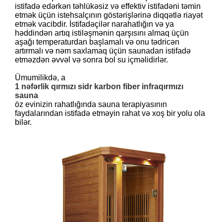
istifadə edərkən təhlükəsiz və effektiv istifadəni təmin
etmək üçün istehsalçının göstərişlərinə diqqətlə riayət
etmək vacibdir. İstifadəçilər narahatlığın və ya
həddindən artıq istiləşmənin qarşısını almaq üçün
aşağı temperaturdan başlamalı və onu tədricən
artırmalı və nəm saxlamaq üçün saunadan istifadə
etməzdən əvvəl və sonra bol su içməlidirlər.
Ümumilikdə, a
1 nəfərlik qırmızı sidr karbon fiber infraqırmızı
sauna
öz evinizin rahatlığında sauna terapiyasının
faydalarından istifadə etməyin rahat və xoş bir yolu ola
bilər.