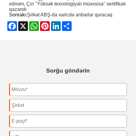
edirəm, Çin "Yüksək texnologiyalı müəssisə" sertifikatı
qazandı
Sonrakı:
Şirkət ABŞ-da xaricdə anbarlar quracaq
Facebook
X
WhatsApp
Pinterest
LinkedIn
Share
Sorğu göndərin