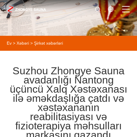
Ev
>
Xəbəri
>
Şirkət xəbərləri
Suzhou Zhongye Sauna
avadanlığı Nantong
üçüncü Xalq Xəstəxanası
ilə əməkdaşlığa çatdı və
xəstəxananın
reabilitasiyası və
fizioterapiya məhsulları
markasını qazandı