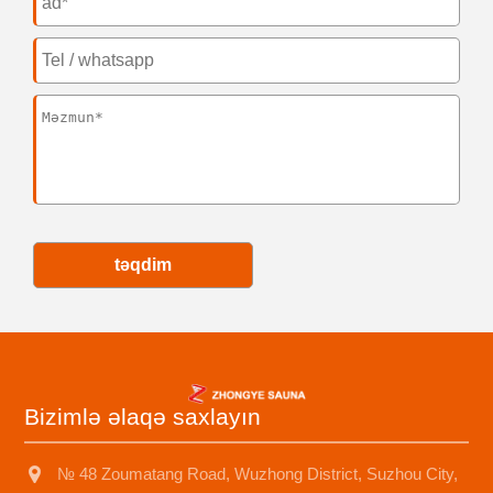
təqdim
Bizimlə əlaqə saxlayın
№ 48 Zoumatang Road, Wuzhong District, Suzhou City,