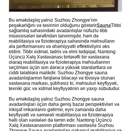
Bu əməkdaşlıq yalnız Suzhou Zhongye'nin
peşəkarlığını və təsirinin olduğunu göstərir
Sauna
Tibbi
sağlamlıq sahəsindəki avadanlıqlar nüfuzlu tibb
müəssisələri tərəfindən tanınmışdır, həm də
reabilitasiya və fizioterapiya sahəsində məhsulların
əla performansını və əhəmiyyətli effektivliyini əks
etdirir. Tibbi xidmət, tədris və elmi tədqiqat, Nantong
Üçüncü Xalq Xəstəxanası birtərəfli bir xəstəxana
olaraq reabilitasiya və fizioterapiya məhsullarının
seçilməsi üçün son dərəcə yüksək standartlara və
ciddi tələblərə malikdir. Suzhou Zhongye sauna
avadanlıqlarının fərqlənə biləcəyi və tövsiyə olunan
xəstəxana markası, şübhəsiz ki, məhsulun keyfiyyəti,
texniki güc və xidmət keyfiyyətinin ən yaxşı sübutudur.
Bu əməkdaşlıq yalnız Suzhou Zhongye sauna
avadanlıqları üçün daha geniş bazar perspektivləri və
inkişaf imkanlarını gətirmir, eyni zamanda daha
keyfiyyətli və səmərəli reabilitasiya və fizioterapiya
həlli olan xəstələri də təmin edir. Nantong Üçüncü
Xalq Xəstəxanasının platforması vasitəsilə Suzhou
Zhongye Sauna avadanlıqları qabaqcıl reabilitasiya və