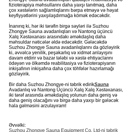
fizioterapiya məhsullarını daha yaxşı tanıtmaq, daha
çox xəstələrin sağlamlıqlarını bərpa etməyə və həyat
keyfiyyətlərini yaxşılaşdırmağa kömək edəcəkdir.
İnanırıq ki, hər iki tərəfin birgə səyləri ilə Suzhou
Zhongye Sauna avadanlıqları və Nantong üçüncü
Xalq Xəstəxanası arasındakı əməkdaşlıq daha
məhsuldar nəticələr əldə edəcəkdir. Gələcəkdə
Suzhou Zhongye Sauna avadanlıqlarını da gözləyirik
ki, əvvəlcə yenilik, peşəkarlıq və xidmət anlayışını
davam etdirir və bazar tələbi və xəstə ehtiyaclarını
ödəyən və ölkəmdə reabilitasiya və fizioterapiyanın
inkişafının inkişafına daha çox töhfələr hazırlamağı
gözləyirik.
Bir daha Suzhou Zhongye-ni təbrik edirik
Sauna
Avadanlıq və Nantong Üçüncü Xalq Xalq Xəstəxanası,
iki tərəf arasında əməkdaşlıq yolunun daha geniş və
daha geniş olacağını və birgə daha yaxşı bir gələcək
hala gəlməsini arzulayıram!
Əvvəlki:
Suzhou Zhongye Sauna Equipment Co, Ltd-ni təbrik