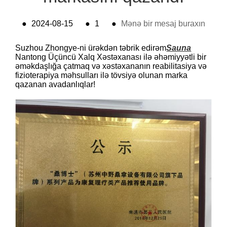
●
2024-08-15
●
1
●
Mənə bir mesaj buraxın
Suzhou Zhongye-ni ürəkdən təbrik edirəm
Sauna
Nantong Üçüncü Xalq Xəstəxanası ilə əhəmiyyətli bir
əməkdaşlığa çatmaq və xəstəxananın reabilitasiya və
fizioterapiya məhsulları ilə tövsiyə olunan marka
qazanan avadanlıqlar!