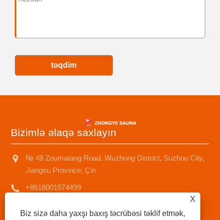
təqdim
Bizimlə əlaqə saxlayın
№ 48 Zoumatang Road, Wuzhong District, Suzhou City,
Jiangsu Province, Çin
+8618001574499
X
saunad688@163.com
Biz sizə daha yaxşı baxış təcrübəsi təklif etmək,