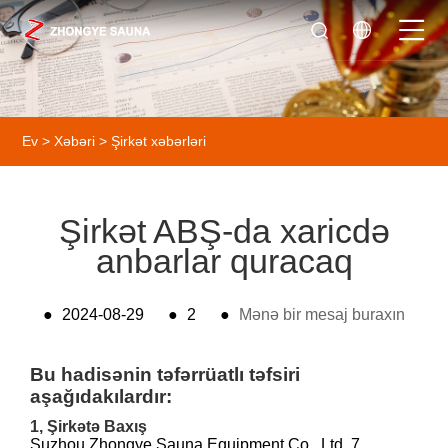
Ev
>
Xəbəri
>
Şirkət xəbərləri
Şirkət ABŞ-da xaricdə
anbarlar quracaq
●
2024-08-29
●
2
●
Mənə bir mesaj buraxın
Bu hadisənin təfərrüatlı təfsiri
aşağıdakılardır:
1, Şirkətə Baxış
Suzhou Zhongye Sauna Equipment Co., Ltd. 7