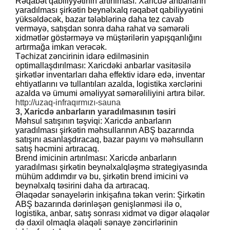
Rəqabət qabiliyyətinin artırılması: Xaricdə anbarların
yaradılması şirkətin beynəlxalq rəqabət qabiliyyətini
yüksəldəcək, bazar tələblərinə daha tez cavab
verməyə, satışdan sonra daha rahat və səmərəli
xidmətlər göstərməyə və müştərilərin yapışqanlığını
artırmağa imkan verəcək.
Təchizat zəncirinin idarə edilməsinin
optimallaşdırılması: Xaricdəki anbarlar vasitəsilə
şirkətlər inventarları daha effektiv idarə edə, inventar
ehtiyatlarını və tullantıları azalda, logistika xərclərini
azalda və ümumi əməliyyat səmərəliliyini artıra bilər.
http://uzaq-infraqırmızı-sauna
3, Xaricdə anbarların yaradılmasının təsiri
Məhsul satışının təşviqi: Xaricdə anbarların
yaradılması şirkətin məhsullarının ABŞ bazarında
satışını asanlaşdıracaq, bazar payını və məhsulların
satış həcmini artıracaq.
Brend imicinin artırılması: Xaricdə anbarların
yaradılması şirkətin beynəlxalqləşmə strategiyasında
mühüm addımdır və bu, şirkətin brend imicini və
beynəlxalq təsirini daha da artıracaq.
Əlaqədar sənayelərin inkişafına təkan verin: Şirkətin
ABŞ bazarında dərinləşən genişlənməsi ilə o,
logistika, anbar, satış sonrası xidmət və digər əlaqələr
də daxil olmaqla əlaqəli sənaye zəncirlərinin