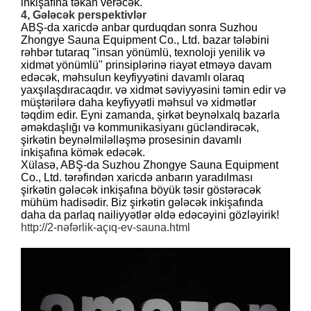
inkişafına təkan verəcək.
4, Gələcək perspektivlər
ABŞ-da xaricdə anbar qurduqdan sonra Suzhou
Zhongye Sauna Equipment Co., Ltd. bazar tələbini
rəhbər tutaraq "insan yönümlü, texnoloji yenilik və
xidmət yönümlü" prinsiplərinə riayət etməyə davam
edəcək, məhsulun keyfiyyətini davamlı olaraq
yaxşılaşdıracaqdır. və xidmət səviyyəsini təmin edir və
müştərilərə daha keyfiyyətli məhsul və xidmətlər
təqdim edir. Eyni zamanda, şirkət beynəlxalq bazarla
əməkdaşlığı və kommunikasiyanı gücləndirəcək,
şirkətin beynəlmiləlləşmə prosesinin davamlı
inkişafına kömək edəcək.
Xülasə, ABŞ-da Suzhou Zhongye Sauna Equipment
Co., Ltd. tərəfindən xaricdə anbarın yaradılması
şirkətin gələcək inkişafına böyük təsir göstərəcək
mühüm hadisədir. Biz şirkətin gələcək inkişafında
daha da parlaq nailiyyətlər əldə edəcəyini gözləyirik!
http://2-nəfərlik-açıq-ev-sauna.html