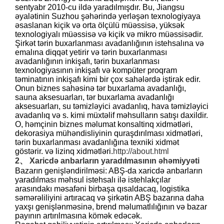
sentyabr 2010-cu ildə yaradılmışdır. Bu, Jiangsu
əyalətinin Suzhou şəhərində yerləşən texnologiyaya
əsaslanan kiçik və orta ölçülü müəssisə, yüksək
texnologiyalı müəssisə və kiçik və mikro müəssisədir.
Şirkət tərin buxarlanması avadanlığının istehsalına və
emalına diqqət yetirir və tərin buxarlanması
avadanlığının inkişafı, tərin buxarlanması
texnologiyasının inkişafı və kompüter proqram
təminatının inkişafı kimi bir çox sahələrdə iştirak edir.
Onun biznes sahəsinə tər buxarlama avadanlığı,
sauna aksesuarları, tər buxarlama avadanlığı
aksesuarları, su təmizləyici avadanlıq, hava təmizləyici
avadanlıq və s. kimi müxtəlif məhsulların satışı daxildir.
O, həmçinin biznes məlumat konsaltinq xidmətləri,
dekorasiya mühəndisliyinin quraşdırılması xidmətləri,
tərin buxarlanması avadanlığına texniki xidmət
göstərir. və lizinq xidmətləri.
http://about.html
2、 Xaricdə anbarların yaradılmasının əhəmiyyəti
Bazarın genişləndirilməsi: ABŞ-da xaricdə anbarların
yaradılması məhsul istehsalı ilə istehlakçılar
arasındakı məsafəni birbaşa qısaldacaq, logistika
səmərəliliyini artıracaq və şirkətin ABŞ bazarına daha
yaxşı genişlənməsinə, brend məlumatlılığının və bazar
payının artırılmasına kömək edəcək.