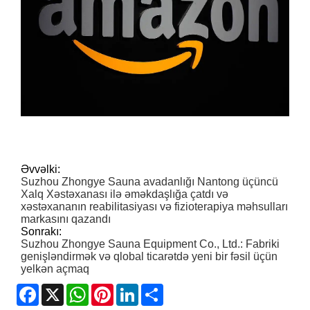
Əvvəlki:
Suzhou Zhongye Sauna avadanlığı Nantong üçüncü
Xalq Xəstəxanası ilə əməkdaşlığa çatdı və
xəstəxananın reabilitasiyası və fizioterapiya məhsulları
markasını qazandı
Sonrakı:
Suzhou Zhongye Sauna Equipment Co., Ltd.: Fabriki
genişləndirmək və qlobal ticarətdə yeni bir fəsil üçün
yelkən açmaq
Facebook
X
WhatsApp
Pinterest
LinkedIn
Share