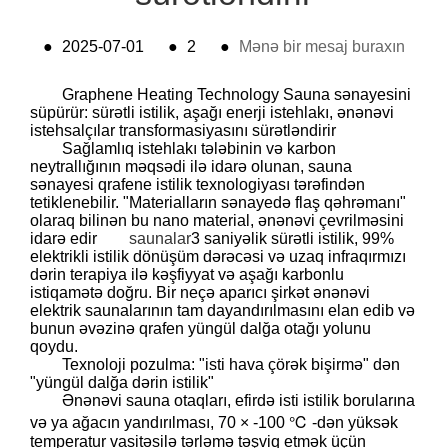
●
2025-07-01
●
2
●
Mənə bir mesaj buraxın
Graphene Heating Technology Sauna sənayesini
süpürür: sürətli istilik, aşağı enerji istehlakı, ənənəvi
istehsalçılar transformasiyasını sürətləndirir
Sağlamlıq istehlakı tələbinin və karbon
neytrallığının məqsədi ilə idarə olunan, sauna
sənayesi qrafene istilik texnologiyası tərəfindən
tetiklenebilir. "Materialların sənayedə flaş qəhrəmanı"
olaraq bilinən bu nano material, ənənəvi çevrilməsini
idarə edir
saunalar
3 saniyəlik sürətli istilik, 99%
elektrikli istilik dönüşüm dərəcəsi və uzaq infraqırmızı
dərin terapiya ilə kəşfiyyat və aşağı karbonlu
istiqamətə doğru. Bir neçə aparıcı şirkət ənənəvi
elektrik saunalarının tam dayandırılmasını elan edib və
bunun əvəzinə qrafen yüngül dalğa otağı yolunu
qoydu.
Texnoloji pozulma: "isti hava çörək bişirmə" dən
"yüngül dalğa dərin istilik"
Ənənəvi sauna otaqları, efirdə isti istilik borularına
və ya ağacın yandırılması, 70 × -100 ℃ -dən yüksək
temperatur vasitəsilə tərləmə təşviq etmək üçün