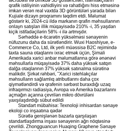
təcrübəsi ilə birlikdə 3D göstəriciləri, istehlakçıların
qrafik istiliyinin vahidliyini və rahatlığını hiss etməsinə
imkan verən real vaxtda 3D görüntüləri yarada bilən
Kujiale dizayn proqramını təqdim etdi. Məlumat
göstərir ki, 2024-cü ildə markanın qrafin məhsullarının
onlayn satışları illik müqayisədə 210% -i, 35 yaşdan
kiçik istifadəçilərin 58% -i ilə artmışdır.
Sərhəddə e-ticarətin yüksəlməsi sənayenin
nüfuzunu daha da sürətləndirir. Wuxi Haoshiyue, e-
Commerce Co, Ltd, ilk yerli müəssisə B2C rejimində
taxta sauna otaqlarını ixrac etmək üçün, Şimali
Amerikada xarici anbar məlumatlarına görə ənənəvi
məhsullarla müqayisədə 37% daha yüksək satqın
dalğa otaqlarının 37% yüksək satınalma sürətinə
malikdir. Şirkət rəhbəri, "Xarici istehlakçılar
məhsulların sağlamlıq atributlarını daha çox
qiymətləndirdi və qrafenin sərbəst buraxdığı uzaq
infraqırmızı radiasiya, Avropa və Amerika bazarlarını
açmağın açarına çevrilən mikro dövrüləni
yaxşılaşdırdığı sübut edildi
Standart mübahisə: Texnoloji inhisardan sənaye
ekoloji co inşaatına qədər
Sürətlə genişlənən bazarla qarşılaşan
standartlaşdırma inşası sənayenin ağrı nöqtəsinə
çevrildi. Zhongguancun Huaqing Graphene Sənaye