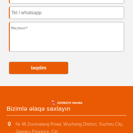
təqdim
Bizimlə əlaqə saxlayın
№ 48 Zoumatang Road, Wuzhong District, Suzhou City,
Jiangsu Province, Çin