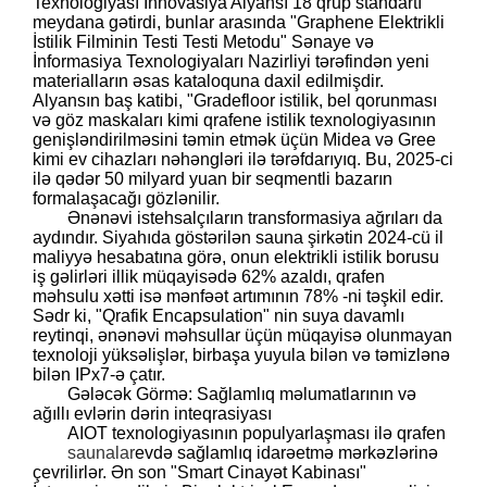
Texnologiyası İnnovasiya Alyansı 18 qrup standartı
meydana gətirdi, bunlar arasında "Graphene Elektrikli
İstilik Filminin Testi Testi Metodu" Sənaye və
İnformasiya Texnologiyaları Nazirliyi tərəfindən yeni
materialların əsas kataloquna daxil edilmişdir.
Alyansın baş katibi, "Gradefloor istilik, bel qorunması
və göz maskaları kimi qrafene istilik texnologiyasının
genişləndirilməsini təmin etmək üçün Midea və Gree
kimi ev cihazları nəhəngləri ilə tərəfdarıyıq. Bu, 2025-ci
ilə qədər 50 milyard yuan bir seqmentli bazarın
formalaşacağı gözlənilir.
Ənənəvi istehsalçıların transformasiya ağrıları da
aydındır. Siyahıda göstərilən sauna şirkətin 2024-cü il
maliyyə hesabatına görə, onun elektrikli istilik borusu
iş gəlirləri illik müqayisədə 62% azaldı, qrafen
məhsulu xətti isə mənfəət artımının 78% -ni təşkil edir.
Sədr ki, "Qrafik Encapsulation" nin suya davamlı
reytinqi, ənənəvi məhsullar üçün müqayisə olunmayan
texnoloji yüksəlişlər, birbaşa yuyula bilən və təmizlənə
bilən IPx7-ə çatır.
Gələcək Görmə: Sağlamlıq məlumatlarının və
ağıllı evlərin dərin inteqrasiyası
AIOT texnologiyasının populyarlaşması ilə qrafen
saunalar
evdə sağlamlıq idarəetmə mərkəzlərinə
çevrilirlər. Ən son "Smart Cinayət Kabinası"