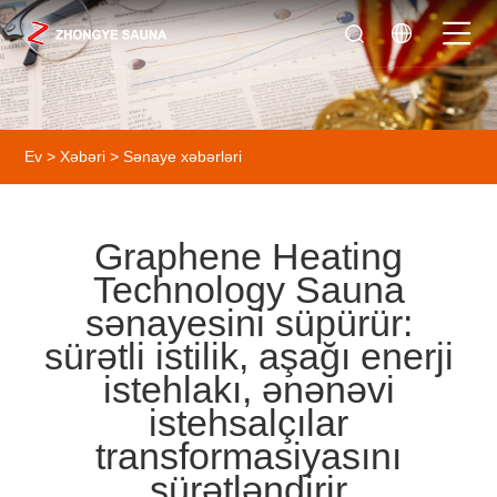
Ev
>
Xəbəri
>
Sənaye xəbərləri
Graphene Heating
Technology Sauna
sənayesini süpürür:
sürətli istilik, aşağı enerji
istehlakı, ənənəvi
istehsalçılar
transformasiyasını
sürətləndirir