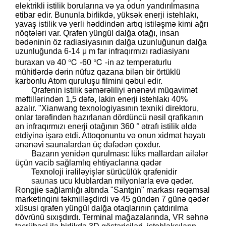
elektrikli istilik borularına və ya odun yandırılmasına
etibar edir. Bununla birlikdə, yüksək enerji istehlakı,
yavaş istilik və yerli həddindən artıq istiləşmə kimi ağrı
nöqtələri var. Qrafen yüngül dalğa otağı, insan
bədəninin öz radiasiyasının dalğa uzunluğunun dalğa
uzunluğunda 6-14 μ m far infraqırmızı radiasiyanı
buraxan və 40 ℃ -60 ℃ -in az temperaturlu
mühitlərdə dərin nüfuz qazana bilən bir örtüklü
karbonlu Atom quruluşu filmini qəbul edir.
Qrafenin istilik səmərəliliyi ənənəvi müqavimət
məftillərindən 1,5 dəfə, lakin enerji istehlakı 40%
azalır. "Xianwang texnologiyasının texniki direktoru,
onlar tərəfindən hazırlanan dördüncü nəsil qrafikanın
ən infraqırmızı enerji otağının 360 ° ətrafı istilik əldə
etdiyinə işarə etdi. Attoqonuntu və onun xidmət həyatı
ənənəvi saunalardan üç dəfədən çoxdur.
Bazarın yenidən qurulması: lüks mallardan ailələr
üçün vacib sağlamlıq ehtiyaclarına qədər
Texnoloji irəliləyişlər sürücülük qrafenidir
sauna
s ucu klublardan milyonlarla evə qədər.
Rongjie sağlamlığı altında "Santgin" markası rəqəmsal
marketinqini təkmilləşdirdi və 45 gündən 7 günə qədər
xüsusi qrafen yüngül dalğa otaqlarının çatdırılma
dövrünü sıxışdırdı. Terminal mağazalarında, VR səhnə