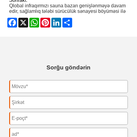
Sonrakı:
Qlobal infraqırmızı sauna bazarı genişlənməyə davam
edir, sağlamlıq tələbi sürücülük sənayesi böyüməsi ilə
Facebook
X
WhatsApp
Pinterest
LinkedIn
Share
Sorğu göndərin