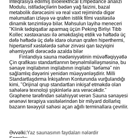
İnteqrasiya edilmiş Bioelektrical Empedance analizi
Modulu, istifadəçilərin bədən yağ faizini, bazal
metabolik dərəcəsini və real vaxt rejimində digər
məlumatları izləyə və qrafen istilik filmi vasitəsilə
dinamik tənzimləyə bilər. Məhsulun layihə meneceri
"Klinik tədqiqatlar aparmaq üçün Peking Birliyi Tibb
Kollec xəstəxanası ilə əməkdaşlıq etdik və həftədə üç
dəfə həftədə üç dəfə idarə olunan qrafen hiperthermi,
hipertansif xəstələrdə səhər zirvəsi qan təzyiqini
əhəmiyyətli dərəcədə azalda bilər
Finlandiya sauna mədəniyyətinin müvəffəqiyyətlə
Çin qrafikası standartlarının beynəlmiləlləşməsinə, bu
sənaye inqilabının inqilabının inqilabi "tərləmə" nin
sağlamlıq dəyərini yenidən müəyyənləşdirir. Milli
Standartlaşdırma İnkişafının Konturunda vurğulandığı
kimi, "Orijinal qrup standartları inkişaf etməkdə olan
sahələrə texnoloji şişkinlərlə ara verəcəkdir."
Graphene tərəfindən səlahiyyət verən Sauna sənayesi
ənənəvi terapiya vasitələrindən bir milyard dollarlıq
bazarın təxəyyül sahəsi açan ağıllı terminallara çevrilir.
Əvvəlki:
Yaz saunasının faydaları nələrdir