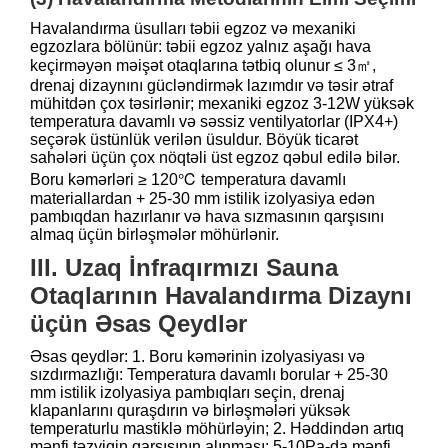
Havalandırma üsulları təbii egzoz və mexaniki
egzozlara bölünür: təbii egzoz yalnız aşağı hava
keçirməyən məişət otaqlarına tətbiq olunur ≤ 3㎡,
drenaj dizaynını gücləndirmək lazımdır və təsir ətraf
mühitdən çox təsirlənir; mexaniki egzoz 3-12W yüksək
temperatura davamlı və səssiz ventilyatorlar (IPX4+)
seçərək üstünlük verilən üsuldur. Böyük ticarət
sahələri üçün çox nöqtəli üst egzoz qəbul edilə bilər.
Boru kəmərləri ≥ 120℃ temperatura davamlı
materiallardan + 25-30 mm istilik izolyasiya edən
pambıqdan hazırlanır və hava sızmasının qarşısını
almaq üçün birləşmələr möhürlənir.
III. Uzaq İnfraqırmızı Sauna
Otaqlarının Havalandırma Dizaynı
üçün Əsas Qeydlər
Əsas qeydlər: 1. Boru kəmərinin izolyasiyası və
sızdırmazlığı: Temperatura davamlı borular + 25-30
mm istilik izolyasiya pambıqları seçin, drenaj
klapanlarını quraşdırın və birləşmələri yüksək
temperaturlu mastiklə möhürləyin; 2. Həddindən artıq
mənfi təzyiqin qarşısının alınması: 5-10Pa-da mənfi