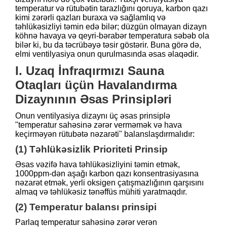
temperatur və rütubətin tarazlığını qoruya, karbon qazı
kimi zərərli qazları buraxa və sağlamlıq və
təhlükəsizliyi təmin edə bilər; düzgün olmayan dizayn
köhnə havaya və qeyri-bərabər temperatura səbəb ola
bilər ki, bu da təcrübəyə təsir göstərir. Buna görə də,
elmi ventilyasiya onun qurulmasında əsas əlaqədir.
I. Uzaq İnfraqırmızı Sauna
Otaqları üçün Havalandırma
Dizaynının Əsas Prinsipləri
Onun ventilyasiya dizaynı üç əsas prinsiplə
"temperatur sahəsinə zərər verməmək və hava
keçirməyən rütubətə nəzarəti" balanslaşdırmalıdır:
(1) Təhlükəsizlik Prioriteti Prinsip
Əsas vəzifə hava təhlükəsizliyini təmin etmək,
1000ppm-dən aşağı karbon qazı konsentrasiyasına
nəzarət etmək, yerli oksigen çatışmazlığının qarşısını
almaq və təhlükəsiz tənəffüs mühiti yaratmaqdır.
(2) Temperatur balansı prinsipi
Parlaq temperatur sahəsinə zərər verən