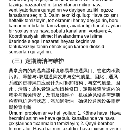
təzyiqə nəzarət edin, tənzimlənən mikro hava
ventilyatorlarını quraşdırın və dəyişən tezlikli egzoz
fanatlarını seçin; 3. Daimi texniki qulluq: Hava çıxışını
həftəlik təmizləyin, toz ekranını hər ay dəyişdirin, boru
kəmərini rübdə bir təmizləyin, avadanlığı hər altı aydan
bir yoxlayın və hava qəbulu kanallarını yoxlayın; 4.
Koordinasiyalı isitmə: Havalandırma və isitmə
üzərində əlaqəli nəzarəti həyata keçirin və
təhlükəsizliyi təmin etmək üçün karbon dioksid
sensorları quraşdırın.
（三）定期清洁与维护
桑拿房内的高温高湿环境容易导致通风口、管道内积聚
污垢、霉菌与ﻌ双屆通风效果与空气质量。因此，通风
系统的进排风口应设计为可拆卸结构，与空气质量。因
此，清洁；通风管道应预留检修口，定期检查管道内的
积尘与腐蚀情况，及渆及渶维护；机械通风设备需定期
检查电机运行状态，添加润滑油，确保设通风设备需定
期检查电昤
Ümumi problemlər və həll yolları: 1. Köhnə hava: Hava
həcmini artırın və hava qəbulu kanallarında və hava
çıxışlarında tıxanmaları təmizləyin; 2. Qeyri-bərabər
temperatur: Hava həcmini azaldın, hava çıxışının yerini