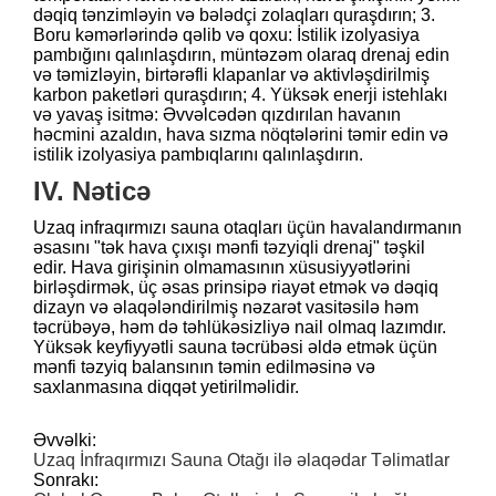
dəqiq tənzimləyin və bələdçi zolaqları quraşdırın; 3.
Boru kəmərlərində qəlib və qoxu: İstilik izolyasiya
pambığını qalınlaşdırın, müntəzəm olaraq drenaj edin
və təmizləyin, birtərəfli klapanlar və aktivləşdirilmiş
karbon paketləri quraşdırın; 4. Yüksək enerji istehlakı
və yavaş isitmə: Əvvəlcədən qızdırılan havanın
həcmini azaldın, hava sızma nöqtələrini təmir edin və
istilik izolyasiya pambıqlarını qalınlaşdırın.
IV. Nəticə
Uzaq infraqırmızı sauna otaqları üçün havalandırmanın
əsasını "tək hava çıxışı mənfi təzyiqli drenaj" təşkil
edir. Hava girişinin olmamasının xüsusiyyətlərini
birləşdirmək, üç əsas prinsipə riayət etmək və dəqiq
dizayn və əlaqələndirilmiş nəzarət vasitəsilə həm
təcrübəyə, həm də təhlükəsizliyə nail olmaq lazımdır.
Yüksək keyfiyyətli sauna təcrübəsi əldə etmək üçün
mənfi təzyiq balansının təmin edilməsinə və
saxlanmasına diqqət yetirilməlidir.
Əvvəlki:
Uzaq İnfraqırmızı Sauna Otağı ilə əlaqədar Təlimatlar
Sonrakı: