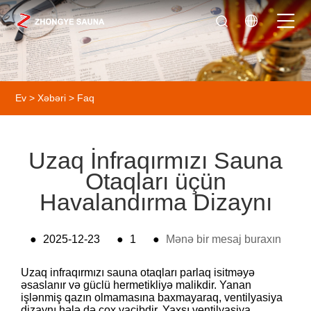
Ev
>
Xəbəri
>
Faq
Uzaq İnfraqırmızı Sauna
Otaqları üçün
Havalandırma Dizaynı
●
2025-12-23
●
1
●
Mənə bir mesaj buraxın
Uzaq infraqırmızı sauna otaqları parlaq isitməyə
əsaslanır və güclü hermetikliyə malikdir. Yanan
işlənmiş qazın olmamasına baxmayaraq, ventilyasiya
dizaynı hələ də çox vacibdir. Yaxşı ventilyasiya