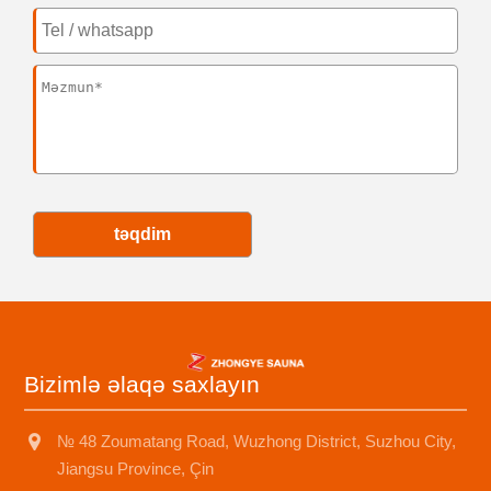
təqdim
Bizimlə əlaqə saxlayın
№ 48 Zoumatang Road, Wuzhong District, Suzhou City,
Jiangsu Province, Çin