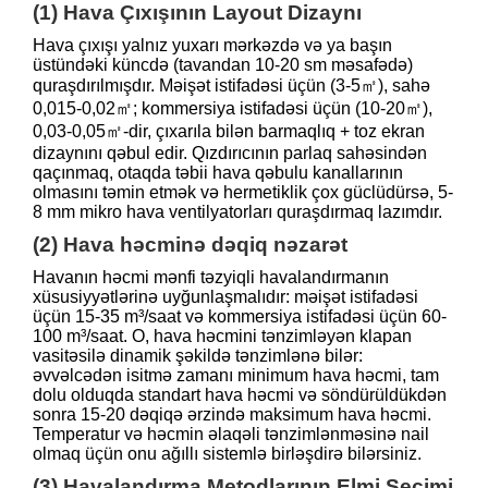
(1) Hava Çıxışının Layout Dizaynı
Hava çıxışı yalnız yuxarı mərkəzdə və ya başın
üstündəki küncdə (tavandan 10-20 sm məsafədə)
quraşdırılmışdır. Məişət istifadəsi üçün (3-5㎡), sahə
0,015-0,02㎡; kommersiya istifadəsi üçün (10-20㎡),
0,03-0,05㎡-dir, çıxarıla bilən barmaqlıq + toz ekran
dizaynını qəbul edir. Qızdırıcının parlaq sahəsindən
qaçınmaq, otaqda təbii hava qəbulu kanallarının
olmasını təmin etmək və hermetiklik çox güclüdürsə, 5-
8 mm mikro hava ventilyatorları quraşdırmaq lazımdır.
(2) Hava həcminə dəqiq nəzarət
Havanın həcmi mənfi təzyiqli havalandırmanın
xüsusiyyətlərinə uyğunlaşmalıdır: məişət istifadəsi
üçün 15-35 m³/saat və kommersiya istifadəsi üçün 60-
100 m³/saat. O, hava həcmini tənzimləyən klapan
vasitəsilə dinamik şəkildə tənzimlənə bilər:
əvvəlcədən isitmə zamanı minimum hava həcmi, tam
dolu olduqda standart hava həcmi və söndürüldükdən
sonra 15-20 dəqiqə ərzində maksimum hava həcmi.
Temperatur və həcmin əlaqəli tənzimlənməsinə nail
olmaq üçün onu ağıllı sistemlə birləşdirə bilərsiniz.
(3) Havalandırma Metodlarının Elmi Seçimi