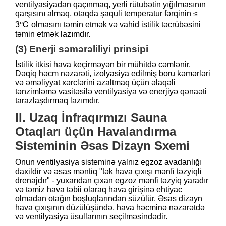
ventilyasiyadan qaçınmaq, yerli rütubətin yığılmasının
qarşısını almaq, otaqda şaquli temperatur fərqinin ≤
3℃ olmasını təmin etmək və vahid istilik təcrübəsini
təmin etmək lazımdır.
(3) Enerji səmərəliliyi prinsipi
İstilik itkisi hava keçirməyən bir mühitdə cəmlənir.
Dəqiq həcm nəzarəti, izolyasiya edilmiş boru kəmərləri
və əməliyyat xərclərini azaltmaq üçün əlaqəli
tənzimləmə vasitəsilə ventilyasiya və enerjiyə qənaəti
tarazlaşdırmaq lazımdır.
II. Uzaq İnfraqırmızı Sauna
Otaqları üçün Havalandırma
Sisteminin Əsas Dizayn Sxemi
Onun ventilyasiya sisteminə yalnız egzoz avadanlığı
daxildir və əsas məntiq "tək hava çıxışı mənfi təzyiqli
drenajdır" - yuxarıdan çıxan egzoz mənfi təzyiq yaradır
və təmiz hava təbii olaraq hava girişinə ehtiyac
olmadan otağın boşluqlarından süzülür. Əsas dizayn
hava çıxışının düzülüşündə, hava həcminə nəzarətdə
və ventilyasiya üsullarının seçilməsindədir.