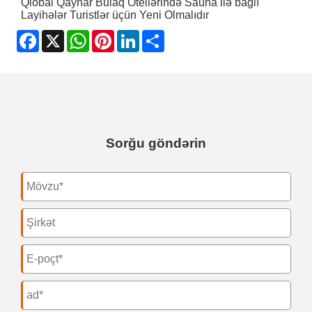
Qlobal Qaynar Bulaq Otellərində Sauna ilə bağlı
Layihələr Turistlər üçün Yeni Olmalıdır
Facebook
X
WhatsApp
Pinterest
LinkedIn
Share
Sorğu göndərin