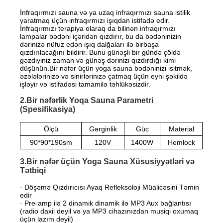
İnfraqırmızı sauna və ya uzaq infraqırmızı sauna istilik
yaratmaq üçün infraqırmızı işıqdan istifadə edir.
İnfraqırmızı terapiya olaraq da bilinən infraqırmızı
lampalar bədəni içəridən qızdırır, bu da bədəninizin
dərinizə nüfuz edən işıq dalğaları ilə birbaşa
qızdırılacağını bildirir. Bunu günəşli bir gündə çöldə
gəzdiyiniz zaman və günəş dərinizi qızdırdığı kimi
düşünün.
Bir nəfər üçün yoga sauna bədəninizi isitmək,
əzələlərinizə və sinirlərinizə çatmaq üçün eyni şəkildə
işləyir və istifadəsi tamamilə təhlükəsizdir.
2.Bir nəfərlik Yoqa Sauna Parametri
(Spesifikasiya)
Ölçü
Gərginlik
Güc
Material
90*90*190sm
120V
1400W
Hemlock
3.Bir nəfər üçün Yoga Sauna Xüsusiyyətləri və
Tətbiqi
· Döşəmə Qızdırıcısı Ayaq Refleksoloji Müalicəsini Təmin
edir
· Pre-amp ilə 2 dinamik dinamik ilə MP3 Aux bağlantısı
(radio daxil deyil və ya MP3 cihazınızdan musiqi oxumaq
üçün lazım deyil)