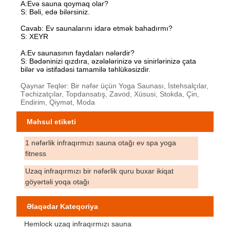
A:Evə sauna qoymaq olar?
S: Bəli, edə bilərsiniz.
Cavab: Ev saunalarını idarə etmək bahadırmı?
S: XEYR
A:Ev saunasının faydaları nələrdir?
S: Bədəninizi qızdıra, əzələlərinizə və sinirlərinizə çata
bilər və istifadəsi tamamilə təhlükəsizdir.
Qaynar Teqlər: Bir nəfər üçün Yoga Saunası, İstehsalçılar,
Təchizatçılar, Topdansatış, Zavod, Xüsusi, Stokda, Çin,
Endirim, Qiymət, Moda
Məhsul etiketi
1 nəfərlik infraqırmızı sauna otağı ev spa yoga
fitness
Uzaq infraqırmızı bir nəfərlik quru buxar ikiqat
göyərtəli yoqa otağı
Əlaqədar Kateqoriya
Hemlock uzaq infraqırmızı sauna