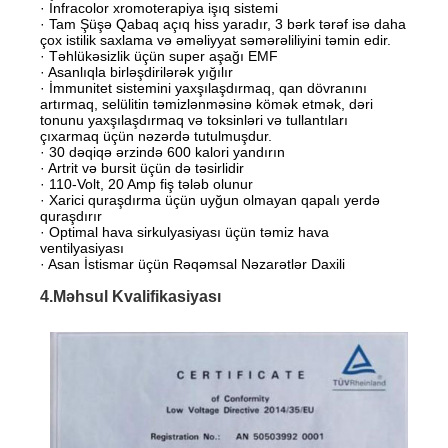
· Infracolor xromoterapiya işıq sistemi
· Tam Şüşə Qabaq açıq hiss yaradır, 3 bərk tərəf isə daha
çox istilik saxlama və əməliyyat səmərəliliyini təmin edir.
· Təhlükəsizlik üçün super aşağı EMF
· Asanlıqla birləşdirilərək yığılır
· İmmunitet sistemini yaxşılaşdırmaq, qan dövranını
artırmaq, selülitin təmizlənməsinə kömək etmək, dəri
tonunu yaxşılaşdırmaq və toksinləri və tullantıları
çıxarmaq üçün nəzərdə tutulmuşdur.
· 30 dəqiqə ərzində 600 kalori yandırın
· Artrit və bursit üçün də təsirlidir
· 110-Volt, 20 Amp fiş tələb olunur
· Xarici quraşdırma üçün uyğun olmayan qapalı yerdə
quraşdırır
· Optimal hava sirkulyasiyası üçün təmiz hava
ventilyasiyası
· Asan İstismar üçün Rəqəmsal Nəzarətlər Daxili
4.Məhsul Kvalifikasiyası