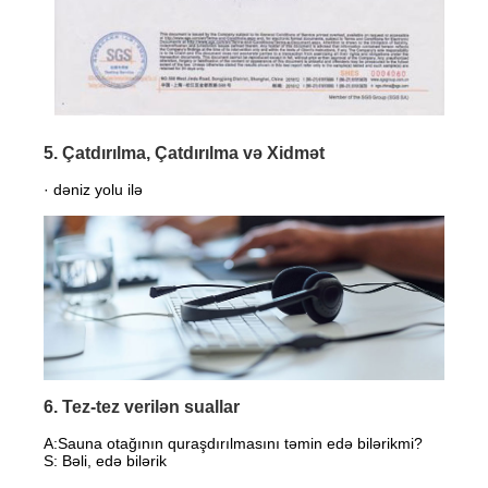
5. Çatdırılma, Çatdırılma və Xidmət
· dəniz yolu ilə
6. Tez-tez verilən suallar
A:
Sauna otağının quraşdırılmasını təmin edə bilərikmi?
S: Bəli, edə bilərik