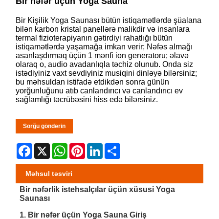
Bir nəfər üçün Yoga Sauna
Bir Kişilik Yoga Saunası bütün istiqamətlərdə şüalana
bilən karbon kristal panellərə malikdir və insanlara
termal fizioterapiyanın gətirdiyi rahatlığı bütün
istiqamətlərdə yaşamağa imkan verir; Nəfəs almağı
asanlaşdırmaq üçün 1 mənfi ion generatoru; əlavə
olaraq o, audio avadanlıqla təchiz olunub. Onda siz
istədiyiniz vaxt sevdiyiniz musiqini dinləyə bilərsiniz;
bu məhsuldan istifadə etdikdən sonra günün
yorğunluğunu atıb canlandırıcı və canlandırıcı ev
sağlamlığı təcrübəsini hiss edə bilərsiniz.
Sorğu göndərin
Facebook
X
WhatsApp
Pinterest
LinkedIn
Share
Məhsul təsviri
Bir nəfərlik istehsalçılar üçün xüsusi Yoga
Saunası
1. Bir nəfər üçün Yoga Sauna Giriş