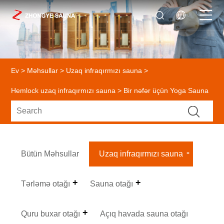
Ev
>
Məhsullar
>
Uzaq infraqırmızı sauna
>
Hemlock uzaq infraqırmızı sauna
> Bir nəfər üçün Yoga Sauna
Bütün Məhsullar
Uzaq infraqırmızı sauna
Tərləmə otağı
Sauna otağı
Quru buxar otağı
Açıq havada sauna otağı