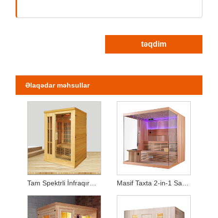
təqdim
Əlaqədar məhsullar
Tam Spektrli İnfraqırmızı Ev Saunası (2 nəfərlik)
Masif Taxta 2-in-1 Sauna – Qızdırıcı Soba və İstilik Panelləri ilə təchiz edilmişdir