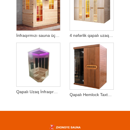
İnfraqırmızı sauna üçün 2 nəfərlik taxta sauna otağı
4 nəfərlik qapalı uzaq infraqırmızı sauna - yüksək keyfiyyətli baldıran ağacı
Qapalı Uzaq İnfraqırmızı Sauna 2-3 nəfərlik Hemlock Wood
Qapalı Hemlock Taxta 2-3 nəfərlik Quru Sauna Otağı