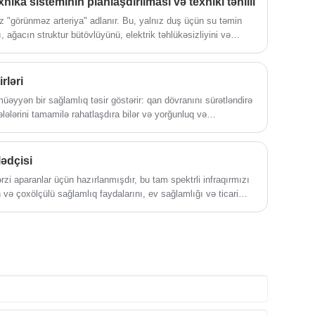
ika sisteminin planlaşdırılması və texniki təhlili
olduğundan əmin olmaq üçün ciddi
yoxlamadan və incə emaldan keçir ki, bu
 "görünməz arteriya" adlanır. Bu, yalnız duş üçün su təmin
da sizə həm tərləmədən həzz almağa,
 ağacın struktur bütövlüyünü, elektrik təhlükəsizliyini və
həm də təbiətin nəfəsini hiss etməyə
 tənzimləyən mürəkkəb şəbəkədir. Sistem üç əsas komponentə
imkan verir.
xar istehsalı və Drenaj/Rütubətə Nəzarət.
rləri
əyyən bir sağlamlıq təsir göstərir: qan dövranını sürətləndirə
ələlərini tamamilə rahatlaşdıra bilər və yorğunluq və
dırmaq məqsədi ilə əldə edə bilər.
ədçisi
zi aparanlar üçün hazırlanmışdır, bu tam spektrli infraqırmızı
 və çoxölçülü sağlamlıq faydalarını, ev sağlamlığı və ticari
 seçim halına gətirir. Tam spektrli infraqırmızı texnologiya ilə,
əqidə" olan bir məkanda stres relyefi, dəri gözəlliyi və
q dəyərlərini birləşdirir.