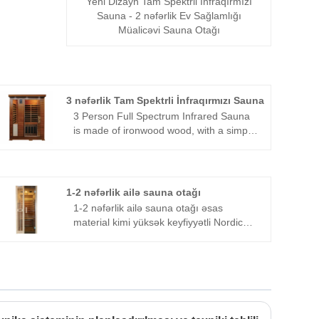
Yeni Dizayn Tam Spektrli İnfraqırmızı
Sauna - 2 nəfərlik Ev Sağlamlığı
Müalicəvi Sauna Otağı
3 nəfərlik Tam Spektrli İnfraqırmızı Sauna
3 Person Full Spectrum Infrared Sauna
is made of ironwood wood, with a simple
and elegant design. It is heated with
graphene far-infrared carbon crystal
plates and integrated with tourmaline,
allowing people to enjoy the pleasure of
1-2 nəfərlik ailə sauna otağı
sweating profusely without the need for
1-2 nəfərlik ailə sauna otağı əsas
water or the generation of water vapor,
material kimi yüksək keyfiyyətli Nordic
making it easy to use.
dəmir ağacını seçir. Bu ağac sərtliyi,
davamlılığı, gözəl teksturası və mənfi
ionları effektiv şəkildə buraxa bilən və
təzə və xoş buxar hamamı mühiti yarada
bilən təbii qoxusu ilə tanınır. Hər bir ağac
parçası toksik olmayan və zərərsiz