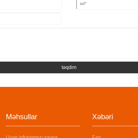
təqdim
Məhsullar
Xəbəri
Uzaq infraqırmızı sauna
Faq