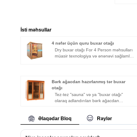
İsti məhsullar
4 nəfər üçün quru buxar otağı
Dry buxar otağı For 4 Person məhsulları
müasir texnologiya və ənənəvi sağlamlıq
konsepsiyalarını birləşdirir və unikal
rəqabət üstünlüklərinə malikdir. Hüceyrə
tərinin buxarlanması otağında
istehlakçılara hərtərəfli sağlamlıq
Bərk ağacdan hazırlanmış tər buxar
təcrübəsi təqdim edən qüsursuz uzaq
otağı
infraqırmızı, ətraf istilik enerji sahəsi,
Tez-tez "sauna" və ya "buxar otağı"
hərtərəfli akupunktur terapiyası, ion
olaraq adlandırılan bərk ağacdan
oksigen terapiyası və fototerapiya daxil
hazırlanmış tər buxar otağı, adətən
olmaqla beş əsas texnologiya
evlərdə, sağlamlıq klublarında, spa
mövcuddur.
Əlaqədar Bloq
Rəylər
mərkəzlərində və ya sağlamlıq
mərkəzlərində tapılan xüsusi dizayn
edilmiş və tikilmiş məkandır. O,