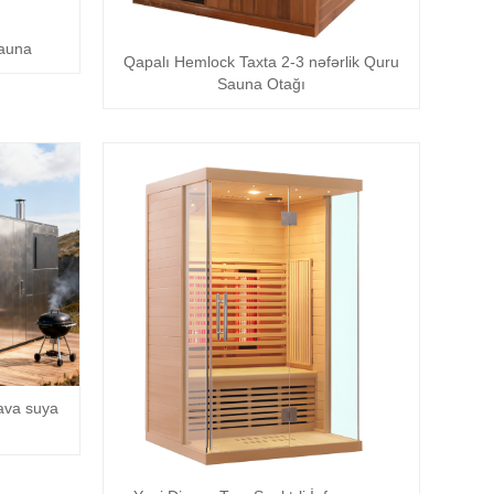
sauna
Qapalı Hemlock Taxta 2-3 nəfərlik Quru
Sauna Otağı
hava suya