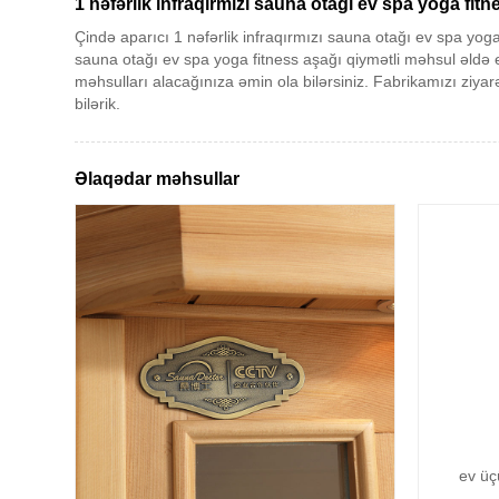
1 nəfərlik infraqırmızı sauna otağı ev spa yoga fitn
Çində aparıcı 1 nəfərlik infraqırmızı sauna otağı ev spa yoga 
sauna otağı ev spa yoga fitness aşağı qiymətli məhsul əldə 
məhsulları alacağınıza əmin ola bilərsiniz. Fabrikamızı ziya
bilərik.
Əlaqədar məhsullar
ev üç