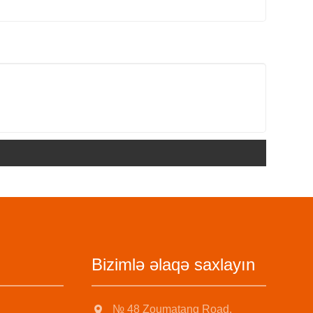
Bizimlə əlaqə saxlayın
№ 48 Zoumatang Road,