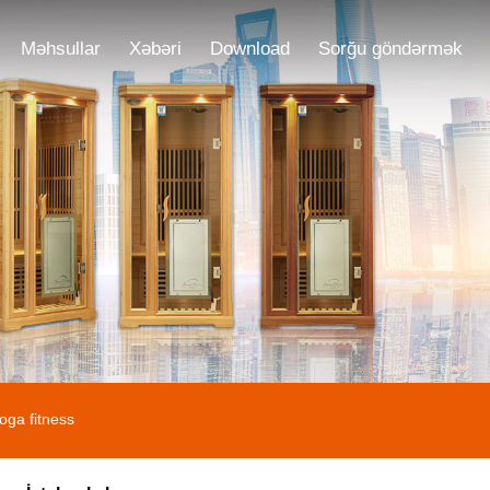
Məhsullar
Xəbəri
Download
Sorğu göndərmək
yoga fitness