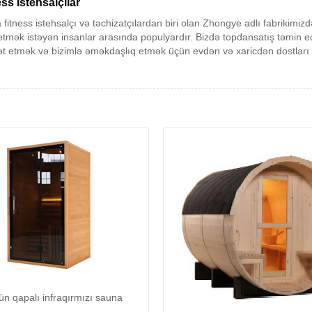
ess İstehsalçılar
fitness istehsalçı və təchizatçılardan biri olan Zhongye adlı fabrikimizdə
etmək istəyən insanlar arasında populyardır. Bizdə topdansatış təmin ed
rət etmək və bizimlə əməkdaşlıq etmək üçün evdən və xaricdən dostları və
ün qapalı infraqırmızı sauna