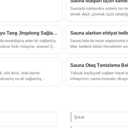
Sauna otaqları üçün santexn
Saunada santexnika sistemi tez-tez
etmək deyil; çimmək üçün rahatlığı,
uzunmüddətli istismar xərclərini
bölünür: Təchizat (Soyuq/İsti), Bu
Sambos 'İlk Cəmiyyət Sağlamlığı Mağazası: Ağrı yu Tang Jingdong Sağlamlıq Mağazası açıldı!
Sauna alarkən ehtiyat tədbi
lə əməkdaşlıq edən bir sağlamlıq
Sauna hələ də insan orqanizminə mü
 pulsuz fiziki müayinə, ənənəvi Çin
bilər, bədənin bütün hissələrinin əz
lərinə həqiqi sağlamlığın
təravətləndirici enerjini aradan qal
Sauna Otaq Təmizləmə Bəl
, kilo itkisi, ürək-damar
Yüksək keyfiyyətli sağlam həyat tər
ulmazlıq və alt sağlamlıq
infraqırmızı sauna innovativ dizayn
sağlamlıq ssenariləri üçün ideal bir
bu sizin üçün xüsusi bir "fiziki və 
detoksifikasiya kimi bir çox sağlamlı