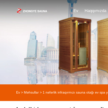
Ev
Haqqımızda
Ev
>
Məhsullar
>
1 nəfərlik infraqırmızı sauna otağı ev spa 