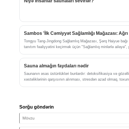
insanların istilik müalicəsi, istirahət və
Niyə insanlar saunaları sevirlər?
müxtəlif sağlamlıq faydalarını yaşamaları
üçün rahat mühit təmin etmək üçün
nəzərdə tutulmuşdur.
Tongyu Tang-Jingdong Sağlamlıq Mağazası, Şərq Haiyue bağı i
tanıtım fəaliyyətini keçirmək üçün "Sağlamlıq minlərlə ailəyə",
Tibb Sorğu və Sağlamlıq mühazirələrini təqdim edir. İcma sahib
qorunması verin.
Sauna almağın faydaları nədir
Saunanın əsas üstünlükləri bunlardır: detoksifikasiya və gözəllik
xəstəliklərinin qarşısının alınması, stresdən azad olmaq, toxun
vəziyyətinin yaxşılaşdırılmasıdır.
Sorğu göndərin