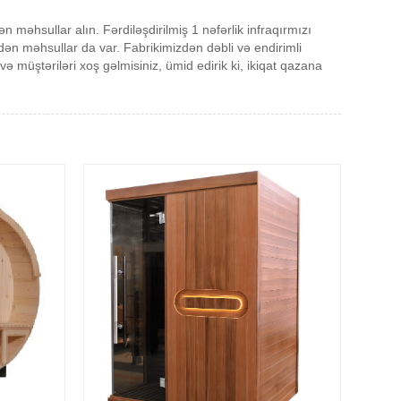
n məhsullar alın. Fərdiləşdirilmiş 1 nəfərlik infraqırmızı
ən məhsullar da var. Fabrikimizdən dəbli və endirimli
 müştəriləri xoş gəlmisiniz, ümid edirik ki, ikiqat qazana