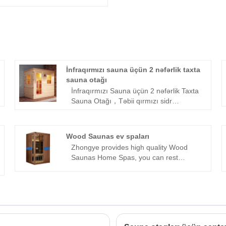
İnfraqırmızı sauna üçün 2 nəfərlik taxta
sauna otağı
İnfraqırmızı Sauna üçün 2 nəfərlik Taxta
Sauna Otağı，Təbii qırmızı sidr
ağacından hazırlanmış ənənəvi bərk
ağacdan hazırlanmış uzaq infraqırmızı
quru sauna otağı – səmərəli uzaq
Wood Saunas ev spaları
infraqırmızı isitmə, vahid istilik keçiriciliyi
Zhongye provides high quality Wood
və zəif odunsu qoxuya malikdir. Tam
Saunas Home Spas, you can rest
əsas konfiqurasiya, fərdiləşdirilə bilən
assured to buy it from our factory. We
ölçü/rəng/funksiyalar və dörd mərhələli
provide good products and services for
keyfiyyət yoxlaması ilə ekoloji cəhətdən
customers. Contact us and get more
təmiz, davamlıdır və evlər, otellər və
details.
mənzillər üçün uyğundur. 1 illik zəmanət
və tam texniki dəstək ilə dəstəklənən o,
rahat, rahat sauna təcrübəsi təqdim edir.